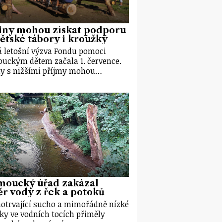
iny mohou získat podporu
ětské tábory i kroužky
 letošní výzva Fondu pomoci
uckým dětem začala 1. července.
y s nižšími příjmy mohou…
moucký úřad zakázal
r vody z řek a potoků
otrvající sucho a mimořádně nízké
ky ve vodních tocích přiměly