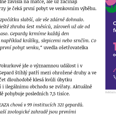
ně závislá na matce, ale už začínají
zy je čeká první pobyt ve venkovním výběhu.
zpočátku slabší, ale vše zdárně dohnalo.
eště zhruba šest měsíců, zároveň už ale od
aso. Gepardy krmíme každý den
příklad králíky, slepicemi nebo srnčím. Co
 první pobyt venku,“
uvedla ošetřovatelka
 Vokurkové jde o významnou událost i v
epard štíhlý patří mezi ohrožené druhy a ve
čet dlouhodobě klesá kvůli úbytku
 i ilegálnímu obchodu se zvířaty. Aktuálně
Reklam
dě pohybuje posledních 7,5 tisíce.
EAZA chová v 99 institucích 321 gepardů.
aší zoologické zahradě jsou prvními