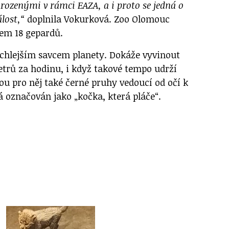
rozenými v rámci EAZA, a i proto se jedná o
lost,“
doplnila Vokurková. Zoo Olomouc
em 18 gepardů.
rychlejším savcem planety. Dokáže vyvinout
etrů za hodinu, i když takové tempo udrží
sou pro něj také černé pruhy vedoucí od očí k
á označován jako „kočka, která pláče“.