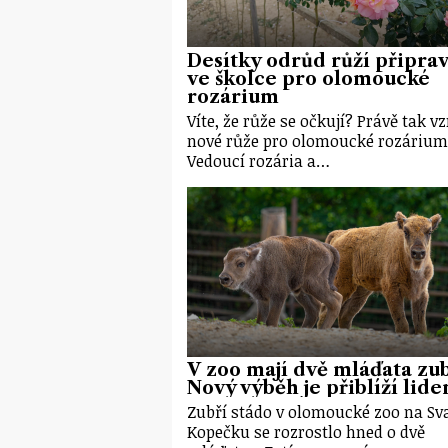
Desítky odrůd růží připrav
ve školce pro olomoucké
rozárium
Víte, že růže se očkují? Právě tak vz
nové růže pro olomoucké rozárium
Vedoucí rozária a…
V zoo mají dvě mláďata zu
Nový výběh je přiblíží lid
Zubří stádo v olomoucké zoo na S
Kopečku se rozrostlo hned o dvě