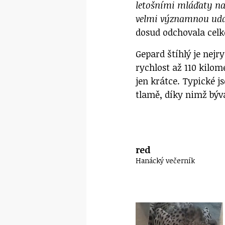
letošními mláďaty na
velmi významnou udá
dosud odchovala celk
Gepard štíhlý je nej
rychlost až 110 kilom
jen krátce. Typické j
tlamě, díky nimž býv
red
Hanácký večerník