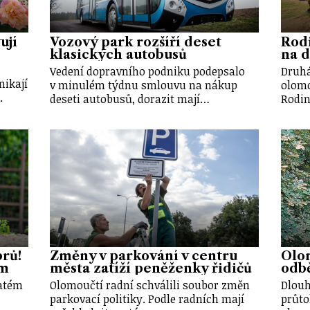
ují
Vozový park rozšíří deset
Rod
klasických autobusů
na d
Vedení dopravního podniku podepsalo
Druhá
nikají
v minulém týdnu smlouvu na nákup
olomo
.
deseti autobusů, dorazit mají…
Rodin
brů!
Změny v parkování v centru
Olo
em
města zatíží peněženky řidičů
odbě
vatém
Olomoučtí radní schválili soubor změn
Dlouh
parkovací politiky. Podle radních mají
průto