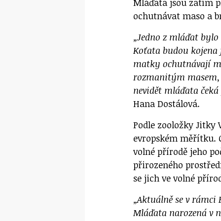
Mláďata jsou zatím pl
ochutnávat maso a br
„Jedno z mláďat bylo 
Koťata budou kojena j
matky ochutnávají m
rozmanitým masem, na
nevidět mláďata čeká
Hana Dostálová.
Podle zooložky Jitky
evropském měřítku. G
volné přírodě jeho po
přirozeného prostředí
se jich ve volné příro
„Aktuálně se v rámci 
Mláďata narozená v n