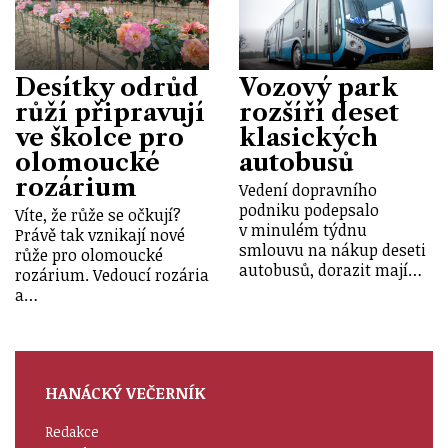
Desítky odrůd
Vozový park
růží připravují
rozšíří deset
ve školce pro
klasických
olomoucké
autobusů
rozárium
Vedení dopravního
podniku podepsalo
Víte, že růže se očkují?
v minulém týdnu
Právě tak vznikají nové
smlouvu na nákup deseti
růže pro olomoucké
autobusů, dorazit mají…
rozárium. Vedoucí rozária
a…
HANÁCKÝ VEČERNÍK
Redakce