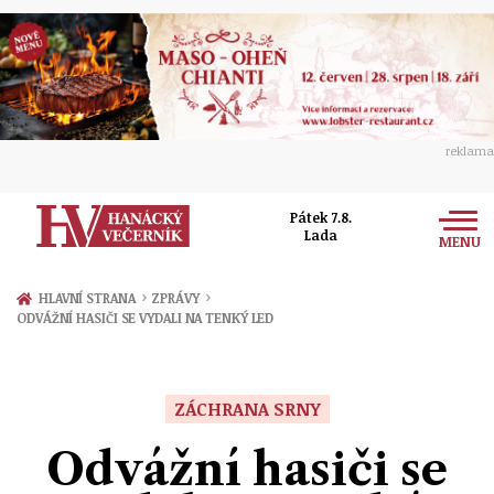
reklama
Pátek 7.8.
Lada
MENU
Zprávy
›
›
HLAVNÍ STRANA
ZPRÁVY
ODVÁŽNÍ HASIČI SE VYDALI NA TENKÝ LED
Rozhovory
Olomouc
Kultura
Politika
Prostějov
ZÁCHRANA SRNY
Společnost
Hudba
Ekonomika
Odvážní hasiči se
Přerov
Sport
Ženy