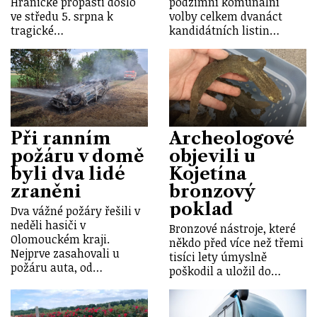
Hranické propasti došlo
podzimní komunální
ve středu 5. srpna k
volby celkem dvanáct
tragické…
kandidátních listin…
Při ranním
Archeologové
požáru v domě
objevili u
byli dva lidé
Kojetína
zraněni
bronzový
poklad
Dva vážné požáry řešili v
neděli hasiči v
Bronzové nástroje, které
Olomouckém kraji.
někdo před více než třemi
Nejprve zasahovali u
tisíci lety úmyslně
požáru auta, od…
poškodil a uložil do…