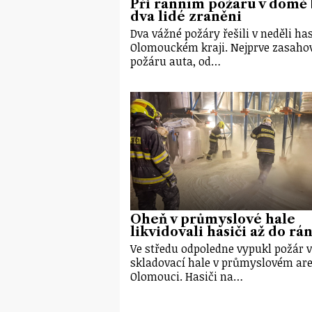
Při ranním požáru v domě 
dva lidé zraněni
Dva vážné požáry řešili v neděli has
Olomouckém kraji. Nejprve zasahov
požáru auta, od…
Oheň v průmyslové hale
likvidovali hasiči až do rá
Ve středu odpoledne vypukl požár 
skladovací hale v průmyslovém are
Olomouci. Hasiči na…