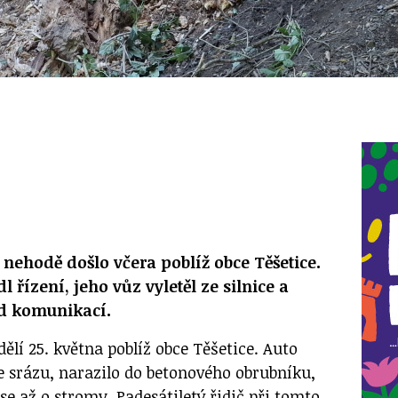
 nehodě došlo včera poblíž obce Těšetice.
l řízení, jeho vůz vyletěl ze silnice a
od komunikací.
ělí 25. května poblíž obce Těšetice. Auto
 ze srázu, narazilo do betonového obrubníku,
 se až o stromy. Padesátiletý řidič při tomto