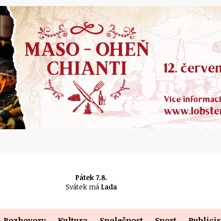
Pátek 7.8.
Svátek má
Lada
Rozhovory
Kultura
Společnost
Sport
Publicis