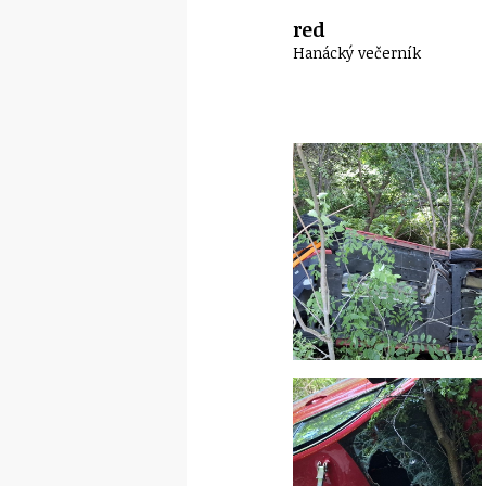
red
Hanácký večerník