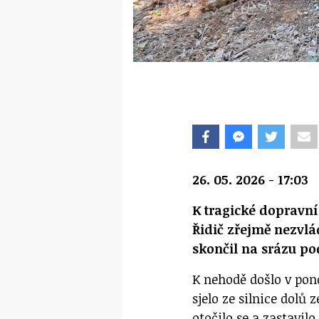
26. 05. 2026 - 17:03
K tragické dopravní
Řidič zřejmě nezvlád
skončil na srázu p
K nehodě došlo v pond
sjelo ze silnice dolů
otočilo se a zastavilo