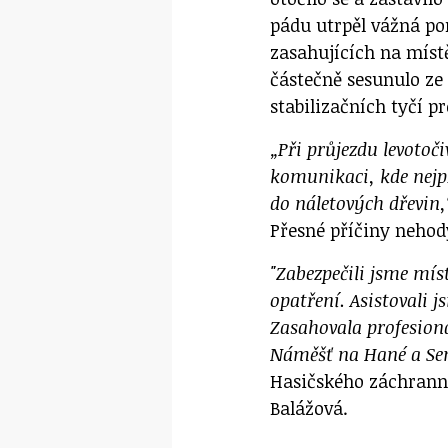
pádu utrpěl vážná po
zasahujících na míst
částečně sesunulo ze 
stabilizačních tyčí p
„Při průjezdu levoto
komunikaci, kde nejp
do náletových dřevin,
Přesné příčiny nehody
"Zabezpečili jsme mís
opatření. Asistovali j
Zasahovala profesion
Náměšť na Hané a Sen
Hasičského záchrann
Balážová.