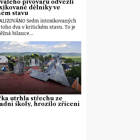
valého pivovaru odvezli
xikované dělníky ve
ném stavu
ALIZOVÁNO Sedm intoxikovaných
z toho dva v kritickém stavu. To je
ěžná bilance…
ka utrhla střechu ze
adní školy, hrozilo zřícení