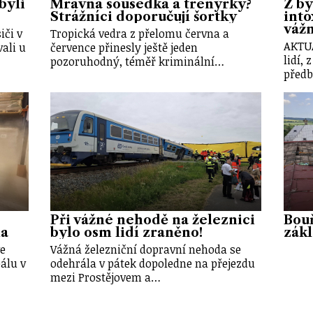
byli
Mravná sousedka a trenýrky?
Z bý
Strážníci doporučují šortky
into
váž
iči v
Tropická vedra z přelomu června a
AKTU
ali u
července přinesly ještě jeden
lidí, 
pozoruhodný, téměř kriminální…
předb
Při vážné nehodě na železnici
Bouř
na
bylo osm lidí zraněno!
zákl
ve
Vážná železniční dopravní nehoda se
álu v
odehrála v pátek dopoledne na přejezdu
mezi Prostějovem a…