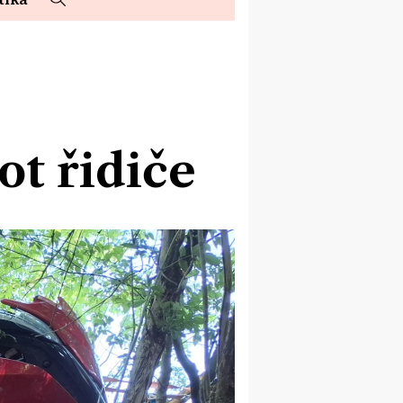
ot řidiče