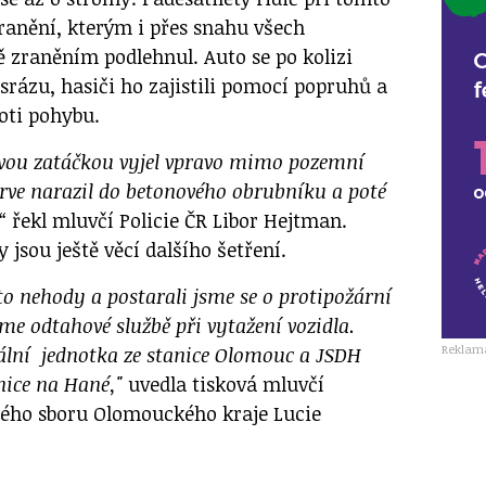
ranění, kterým i přes snahu všech
ě zraněním podlehnul. Auto se po kolizi
srázu, hasiči ho zajistili pomocí popruhů a
roti pohybu.
čivou zatáčkou vyjel vpravo mimo pozemní
rve narazil do betonového obrubníku a poté
“
řekl mluvčí Policie ČR Libor Hejtman.
 jsou ještě věcí dalšího šetření.
to nehody a postarali jsme se o protipožární
sme odtahové službě při vytažení vozidla.
Reklam
ální jednotka ze stanice Olomouc a JSDH
ice na Hané,"
uvedla tisková mluvčí
ého sboru Olomouckého kraje Lucie