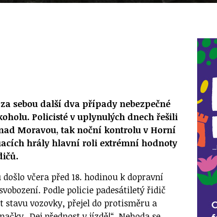
za sebou další dva případy nebezpečné
oholu. Policisté v uplynulých dnech řešili
 nad Moravou, tak noční kontrolu v Horní
tuacích hrály hlavní roli extrémní hodnoty
dičů.
došlo včera před 18. hodinou k dopravní
obození. Podle policie padesátiletý řidič
t stavu vozovky, přejel do protisměru a
načky „Dej přednost v jízdě!“. Nehoda se