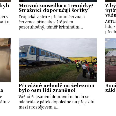
byli
Mravná sousedka a trenýrky?
Z bý
Strážníci doporučují šortky
into
váž
iči v
Tropická vedra z přelomu června a
AKTU
ali u
července přinesly ještě jeden
lidí, 
pozoruhodný, téměř kriminální…
předb
Při vážné nehodě na železnici
Bouř
na
bylo osm lidí zraněno!
zákl
ve
Vážná železniční dopravní nehoda se
álu v
odehrála v pátek dopoledne na přejezdu
mezi Prostějovem a…