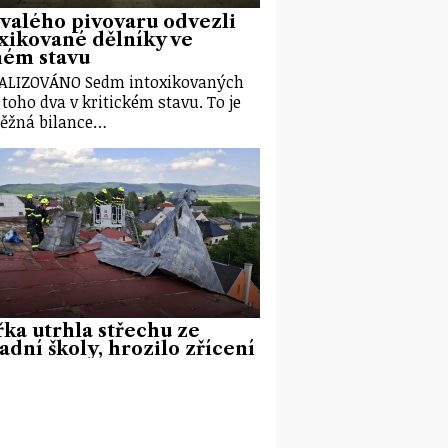
valého pivovaru odvezli
xikované dělníky ve
ném stavu
ALIZOVÁNO Sedm intoxikovaných
z toho dva v kritickém stavu. To je
ěžná bilance…
ka utrhla střechu ze
adní školy, hrozilo zřícení