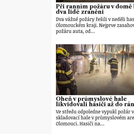
Při ranním požáru v domě 
dva lidé zraněni
Dva vážné požáry řešili v neděli has
Olomouckém kraji. Nejprve zasahov
požáru auta, od…
Oheň v průmyslové hale
likvidovali hasiči až do rá
Ve středu odpoledne vypukl požár 
skladovací hale v průmyslovém are
Olomouci. Hasiči na…