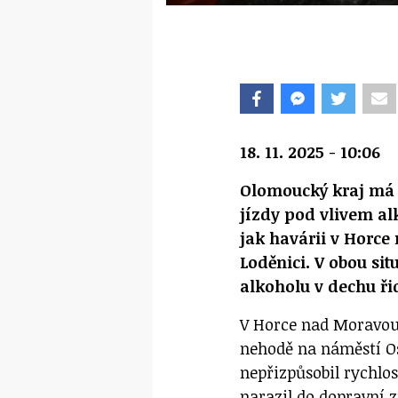
18. 11. 2025 - 10:06
Olomoucký kraj má 
jízdy pod vlivem alk
jak havárii v Horce
Loděnici. V obou si
alkoholu v dechu ři
V Horce nad Moravou 
nehodě na náměstí Osv
nepřizpůsobil rychlos
narazil do dopravní z