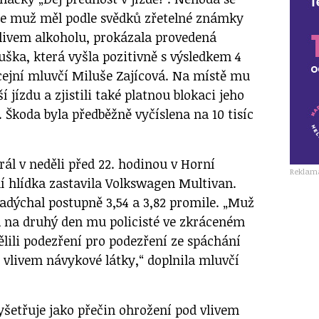
ale muž měl podle svědků zřetelné známky
 vlivem alkoholu, prokázala provedená
ška, která vyšla pozitivně s výsledkem 4
icejní mluvčí Miluše Zajícová. Na místě mu
ší jízdu a zjistili také platnou blokaci jeho
 Škoda byla předběžně vyčíslena na 10 tisíc
ál v neděli před 22. hodinou v Horní
Reklam
ní hlídka zastavila Volkswagen Multivan.
 nadýchal postupně 3,54 a 3,82 promile. „Muž
a na druhý den mu policisté ve zkráceném
lili podezření pro podezření ze spáchání
 vlivem návykové látky,“ doplnila mluvčí
yšetřuje jako přečin ohrožení pod vlivem