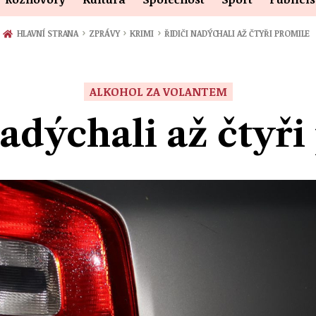
›
›
›
HLAVNÍ STRANA
ZPRÁVY
KRIMI
ŘIDIČI NADÝCHALI AŽ ČTYŘI PROMILE
ALKOHOL ZA VOLANTEM
nadýchali až čtyři