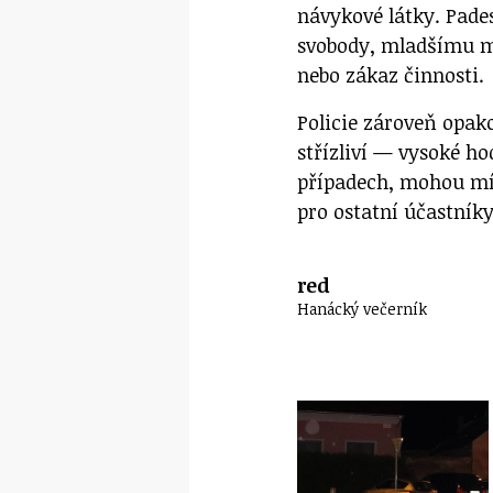
návykové látky. Pades
svobody, mladšímu mu
nebo zákaz činnosti.
Policie zároveň opako
střízliví — vysoké ho
případech, mohou mít 
pro ostatní účastníky
red
Hanácký večerník