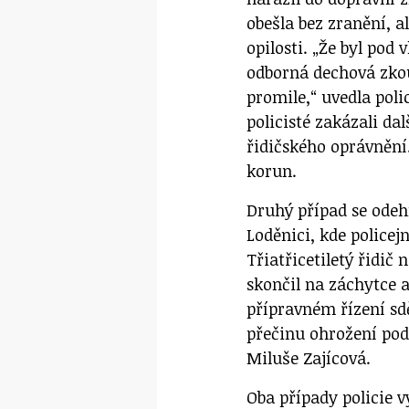
obešla bez zranění, 
opilosti. „Že byl pod
odborná dechová zkou
promile,“ uvedla pol
policisté zakázali dal
řidičského oprávnění.
korun.
Druhý případ se odehr
Loděnici, kde policej
Třiatřicetiletý řidič
skončil na záchytce 
přípravném řízení sdě
přečinu ohrožení pod
Miluše Zajícová.
Oba případy policie v