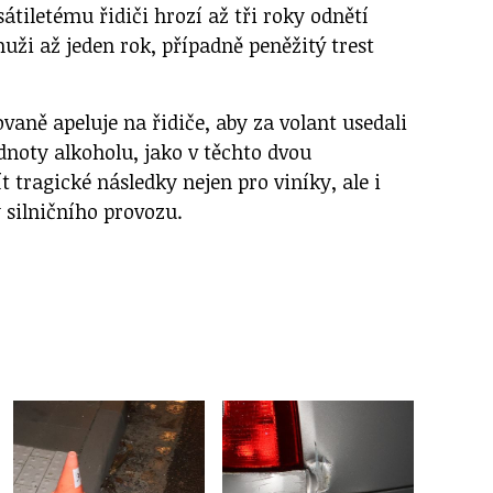
átiletému řidiči hrozí až tři roky odnětí
ži až jeden rok, případně peněžitý trest
vaně apeluje na řidiče, aby za volant usedali
dnoty alkoholu, jako v těchto dvou
tragické následky nejen pro viníky, ale i
 silničního provozu.