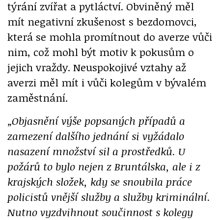
týrání zvířat a pytláctví. Obviněný měl
mít negativní zkušenost s bezdomovci,
která se mohla promítnout do averze vůči
nim, což mohl být motiv k pokusům o
jejich vraždy. Neuspokojivé vztahy až
averzi měl mít i vůči kolegům v bývalém
zaměstnání.
„Objasnění výše popsaných případů a
zamezení dalšího jednání si vyžádalo
nasazení množství sil a prostředků. U
požárů to bylo nejen z Bruntálska, ale i z
krajských složek, kdy se snoubila práce
policistů vnější služby a služby kriminální.
Nutno vyzdvihnout součinnost s kolegy