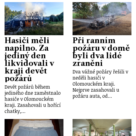
Hasiči měli
Při ranním
napilno. Za
požáru v domě
jediný den
byli dva lidé
likvidovali v
zraněni
kraji devět
Dva vážné požáry řešili v
požárů
neděli hasiči v
Olomouckém kraji.
Devět požárů během
Nejprve zasahovali u
jediného dne zaměstnalo
požáru auta, od…
hasiče v Olomouckém
kraji. Zasahovali u hořící
chatky,…