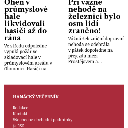
Oheň v
Při vážné
průmyslové
nehodě na
hale
železnici bylo
likvidovali
osm lidí
hasiči až do
zraněno!
rána
Vážná železniční dopravní
nehoda se odehrála
Ve středu odpoledne
v pátek dopoledne na
vypukl požár ve
přejezdu mezi
skladovací hale v
Prostějovem a…
průmyslovém areálu v
Olomouci. Hasiči na…
HANÁCKÝ VEČERNÍK
Redakce
Kontakt
Všeobecné obchodní podmínky
RSS