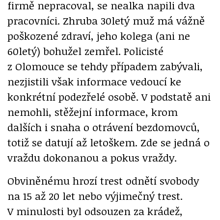
firmě nepracoval, se nealka napili dva
pracovníci. Zhruba 30letý muž má vážně
poškozené zdraví, jeho kolega (ani ne
60letý) bohužel zemřel. Policisté
z Olomouce se tehdy případem zabývali,
nezjistili však informace vedoucí ke
konkrétní podezřelé osobě. V podstatě ani
nemohli, stěžejní informace, krom
dalších i snaha o otrávení bezdomovců,
totiž se datují až letoškem. Zde se jedná o
vraždu dokonanou a pokus vraždy.
Obviněnému hrozí trest odnětí svobody
na 15 až 20 let nebo výjimečný trest.
V minulosti byl odsouzen za krádež,