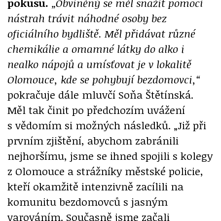
pokusu.
„Obviněný se měl snažit pomocí
nástrah trávit náhodné osoby bez
oficiálního bydliště. Měl přidávat různé
chemikálie a omamné látky do alko i
nealko nápojů a umísťovat je v lokalitě
Olomouce, kde se pohybují bezdomovci,“
pokračuje dále mluvčí Soňa Štětínská.
Měl tak činit po předchozím uvážení
s vědomím si možných následků. „Již při
prvním zjištění, abychom zabránili
nejhoršímu, jsme se ihned spojili s kolegy
z Olomouce a strážníky městské policie,
kteří okamžitě intenzivně zacílili na
komunitu bezdomovců s jasným
varováním. Současně jsme začali