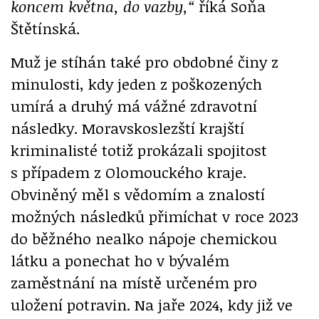
koncem května, do vazby,“
říká Soňa
Štětínská.
Muž je stíhán také pro obdobné činy z
minulosti, kdy jeden z poškozených
umírá a druhý má vážné zdravotní
následky. Moravskoslezští krajští
kriminalisté totiž prokázali spojitost
s případem z Olomouckého kraje.
Obviněný měl s vědomím a znalostí
možných následků přimíchat v roce 2023
do běžného nealko nápoje chemickou
látku a ponechat ho v bývalém
zaměstnání na místě určeném pro
uložení potravin. Na jaře 2024, kdy již ve