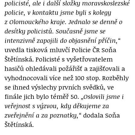
policisté, ale i další složky moravskoslezské
policie, v kontaktu jsme byli s kolegy
z Olomouckého kraje. Jednalo se denně o
desítky policistů. Současně jsme se
intenzivně zapojili do objasnění příčin,“
uvedla tisková mluvčí Policie ČR Soňa
Štětínská. Policisté s vyšetřovatelem
hasičů ohledávali požářišť a zajišťovali a
vyhodnocovali více než 100 stop. Rozběhly
se ihned výslechy prvních svědků, ve
finále jich bylo téměř 50.
„Oslovili jsme i
veřejnost s výzvou, kdy děkujeme za
zveřejnění a za poznatky,“
dodala Soňa
Štětínská.