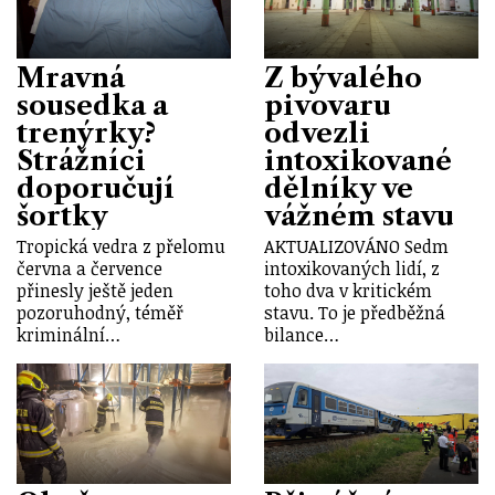
Mravná
Z bývalého
sousedka a
pivovaru
trenýrky?
odvezli
Strážníci
intoxikované
doporučují
dělníky ve
šortky
vážném stavu
Tropická vedra z přelomu
AKTUALIZOVÁNO Sedm
června a července
intoxikovaných lidí, z
přinesly ještě jeden
toho dva v kritickém
pozoruhodný, téměř
stavu. To je předběžná
kriminální…
bilance…