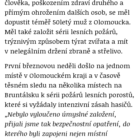
člověka, poškozením zdraví druhého a
přímým ohrožením dalších osob, se měl
dopustit téměř 50letý muž z Olomoucka.
Měl také založit sérii lesních požárů,
trýznivým způsobem týrat zvířata a mít
v nelegálním držení zbraně a střelivo.
První březnovou neděli došlo na jednom
místě v Olomouckém kraji a v časově
těsném sledu na několika místech na
Bruntálsku k sérii požárů lesních porostů,
které si vyžádaly intenzivní zásah hasičů.
„Nebylo vyloučeno úmyslné založení,
přijali jsme tak bezpečnostní opatření, do
kterého byli zapojeni nejen místní