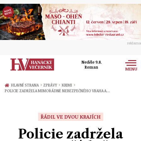
reklama
Neděle 9.8.
Roman
MENU
Zprávy
›
›
›
HLAVNÍ STRANA
ZPRÁVY
KRIMI
POLICIE ZADRŽELA MIMOŘÁDNĚ NEBEZPEČNÉHO VRAHA A…
Rozhovory
Olomouc
Kultura
Politika
Prostějov
ŘÁDIL VE DVOU KRAJÍCH
Společnost
Hudba
Ekonomika
Policie zadržela
Přerov
Sport
Ženy