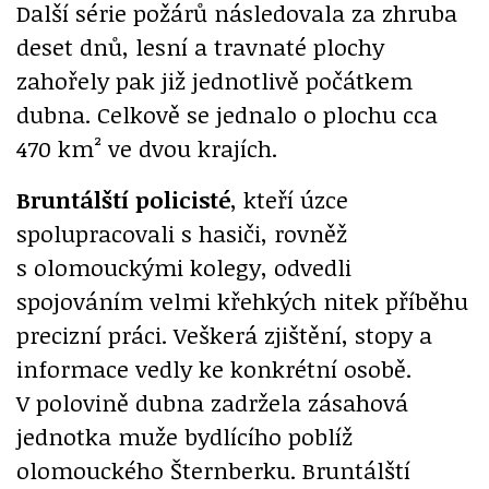
Další série požárů následovala za zhruba
deset dnů, lesní a travnaté plochy
zahořely pak již jednotlivě počátkem
dubna. Celkově se jednalo o plochu cca
470 km² ve dvou krajích.
Bruntálští policisté
, kteří úzce
spolupracovali s hasiči, rovněž
s olomouckými kolegy, odvedli
spojováním velmi křehkých nitek příběhu
precizní práci. Veškerá zjištění, stopy a
informace vedly ke konkrétní osobě.
V polovině dubna zadržela zásahová
jednotka muže bydlícího poblíž
olomouckého Šternberku. Bruntálští