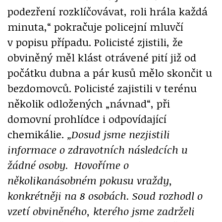
podezření rozklíčovávat, roli hrála každá
minuta,“ pokračuje policejní mluvčí
v popisu případu. Policisté zjistili, že
obviněný měl klást otrávené pití již od
počátku dubna a pár kusů mělo skončit u
bezdomovců. Policisté zajistili v terénu
několik odložených „návnad“, při
domovní prohlídce i odpovídající
chemikálie.
„Dosud jsme nezjistili
informace o zdravotních následcích u
žádné osoby. Hovoříme o
několikanásobném pokusu vraždy,
konkrétněji na 8 osobách. Soud rozhodl o
vzetí obviněného, kterého jsme zadrželi