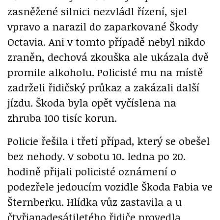
zasněžené silnici nezvládl řízení, sjel
vpravo a narazil do zaparkované Škody
Octavia. Ani v tomto případě nebyl nikdo
zraněn, dechová zkouška ale ukázala dvě
promile alkoholu. Policisté mu na místě
zadrželi řidičský průkaz a zakázali další
jízdu. Škoda byla opět vyčíslena na
zhruba 100 tisíc korun.
Policie řešila i třetí případ, který se obešel
bez nehody. V sobotu 10. ledna po 20.
hodině přijali policisté oznámení o
podezřele jedoucím vozidle Škoda Fabia ve
Šternberku. Hlídka vůz zastavila a u
čtyřiapadesátiletého řidiče provedla