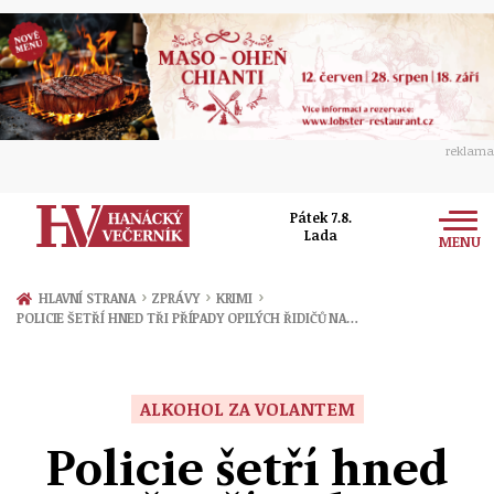
reklama
Pátek 7.8.
Lada
MENU
Zprávy
›
›
›
HLAVNÍ STRANA
ZPRÁVY
KRIMI
POLICIE ŠETŘÍ HNED TŘI PŘÍPADY OPILÝCH ŘIDIČŮ NA…
Rozhovory
Olomouc
Kultura
Politika
Prostějov
ALKOHOL ZA VOLANTEM
Společnost
Hudba
Ekonomika
Policie šetří hned
Přerov
Sport
Ženy