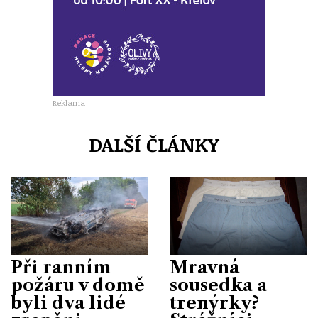
Reklama
DALŠÍ ČLÁNKY
Při ranním
Mravná
požáru v domě
sousedka a
byli dva lidé
trenýrky?