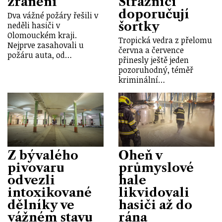
zraněni
Strážníci
doporučují
Dva vážné požáry řešili v
šortky
neděli hasiči v
Olomouckém kraji.
Tropická vedra z přelomu
Nejprve zasahovali u
června a července
požáru auta, od…
přinesly ještě jeden
pozoruhodný, téměř
kriminální…
Z bývalého
Oheň v
pivovaru
průmyslové
odvezli
hale
intoxikované
likvidovali
dělníky ve
hasiči až do
vážném stavu
rána