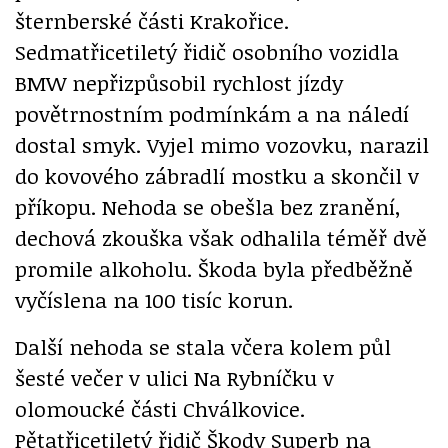
šternberské části Krakořice.
Sedmatřicetiletý řidič osobního vozidla
BMW nepřizpůsobil rychlost jízdy
povětrnostním podmínkám a na náledí
dostal smyk. Vyjel mimo vozovku, narazil
do kovového zábradlí mostku a skončil v
příkopu. Nehoda se obešla bez zranění,
dechová zkouška však odhalila téměř dvě
promile alkoholu. Škoda byla předběžně
vyčíslena na 100 tisíc korun.
Další nehoda se stala včera kolem půl
šesté večer v ulici Na Rybníčku v
olomoucké části Chválkovice.
Pětatřicetiletý řidič Škody Superb na