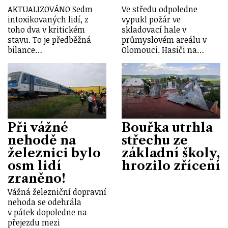
AKTUALIZOVÁNO Sedm
Ve středu odpoledne
intoxikovaných lidí, z
vypukl požár ve
toho dva v kritickém
skladovací hale v
stavu. To je předběžná
průmyslovém areálu v
bilance…
Olomouci. Hasiči na…
Při vážné
Bouřka utrhla
nehodě na
střechu ze
železnici bylo
základní školy,
osm lidí
hrozilo zřícení
zraněno!
Vážná železniční dopravní
nehoda se odehrála
v pátek dopoledne na
přejezdu mezi