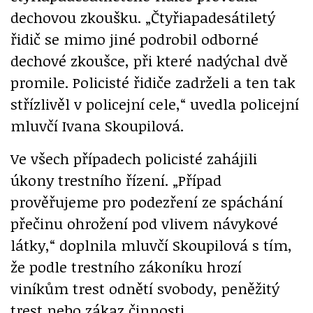
dechovou zkoušku. „Čtyřiapadesátiletý
řidič se mimo jiné podrobil odborné
dechové zkoušce, při které nadýchal dvě
promile. Policisté řidiče zadrželi a ten tak
střízlivěl v policejní cele,“ uvedla policejní
mluvčí Ivana Skoupilová.
Ve všech případech policisté zahájili
úkony trestního řízení. „Případ
prověřujeme pro podezření ze spáchání
přečinu ohrožení pod vlivem návykové
látky,“ doplnila mluvčí Skoupilová s tím,
že podle trestního zákoníku hrozí
viníkům trest odnětí svobody, peněžitý
trest nebo zákaz činnosti.