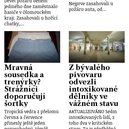
Devět požárů během
Nejprve zasahovali u
jediného dne zaměstnalo
požáru auta, od…
hasiče v Olomouckém
kraji. Zasahovali u hořící
chatky,…
Mravná
Z bývalého
sousedka a
pivovaru
trenýrky?
odvezli
Strážníci
intoxikované
doporučují
dělníky ve
šortky
vážném stavu
Tropická vedra z přelomu
AKTUALIZOVÁNO Sedm
června a července
intoxikovaných lidí, z
přinesly ještě jeden
toho dva v kritickém
pozoruhodný, téměř
stavu. To je předběžná