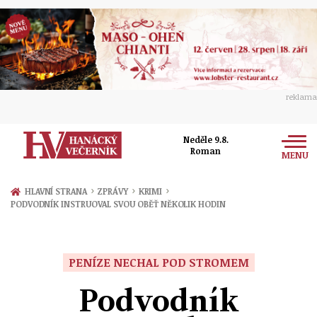
reklama
Neděle 9.8.
Roman
MENU
Zprávy
›
›
›
HLAVNÍ STRANA
ZPRÁVY
KRIMI
PODVODNÍK INSTRUOVAL SVOU OBĚŤ NĚKOLIK HODIN
Rozhovory
Olomouc
Kultura
Politika
Prostějov
PENÍZE NECHAL POD STROMEM
Společnost
Hudba
Ekonomika
Podvodník
Přerov
Sport
Ženy