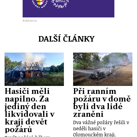
Reklama
DALŠÍ ČLÁNKY
Hasiči měli
Při ranním
napilno. Za
požáru v domě
jediný den
byli dva lidé
likvidovali v
zraněni
kraji devět
Dva vážné požáry řešili v
požárů
neděli hasiči v
Olomouckém kraji.