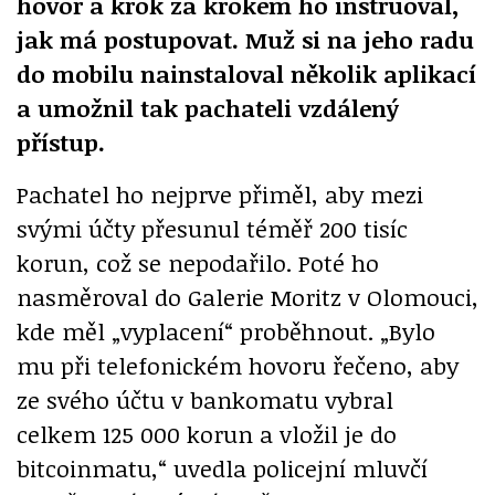
hovor a krok za krokem ho instruoval,
jak má postupovat. Muž si na jeho radu
do mobilu nainstaloval několik aplikací
a umožnil tak pachateli vzdálený
přístup.
Pachatel ho nejprve přiměl, aby mezi
svými účty přesunul téměř 200 tisíc
korun, což se nepodařilo. Poté ho
nasměroval do Galerie Moritz v Olomouci,
kde měl „vyplacení“ proběhnout. „Bylo
mu při telefonickém hovoru řečeno, aby
ze svého účtu v bankomatu vybral
celkem 125 000 korun a vložil je do
bitcoinmatu,“ uvedla policejní mluvčí