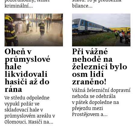
kriminální…
bilance…
Oheň v
Při vážné
průmyslové
nehodě na
hale
železnici bylo
likvidovali
osm lidí
hasiči až do
zraněno!
rána
Vážná železniční dopravní
nehoda se odehrála
Ve středu odpoledne
v pátek dopoledne na
vypukl požár ve
přejezdu mezi
skladovací hale v
Prostějovem a…
průmyslovém areálu v
Olomouci. Hasiči na…