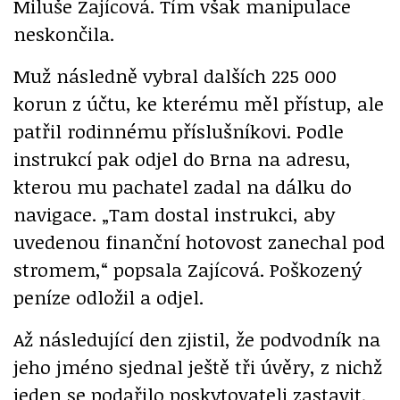
Miluše Zajícová. Tím však manipulace
neskončila.
Muž následně vybral dalších 225 000
korun z účtu, ke kterému měl přístup, ale
patřil rodinnému příslušníkovi. Podle
instrukcí pak odjel do Brna na adresu,
kterou mu pachatel zadal na dálku do
navigace. „Tam dostal instrukci, aby
uvedenou finanční hotovost zanechal pod
stromem,“ popsala Zajícová. Poškozený
peníze odložil a odjel.
Až následující den zjistil, že podvodník na
jeho jméno sjednal ještě tři úvěry, z nichž
jeden se podařilo poskytovateli zastavit.