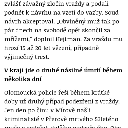
zvlášť závažný zločin vraždy a podali
podnět k návrhu na vzetí do vazby. Soud
návrh akceptoval. „Obviněný muž tak po
pár dnech na svobodě opět skončil za
mřížemi,“ doplnil Hejtman. Za vraždu mu
hrozí 15 až 20 let vězení, případně
výjimečný trest.
V kraji jde o druhé násilné úmrtí během
několika dní
Olomoucká policie řeší během krátké
doby už druhý případ podezření z vraždy.
Jen den po činu v Mírově našli
kriminalisté v Přerově mrtvého 53letého
muže a zadrželi dalšího podezřelého. Oba