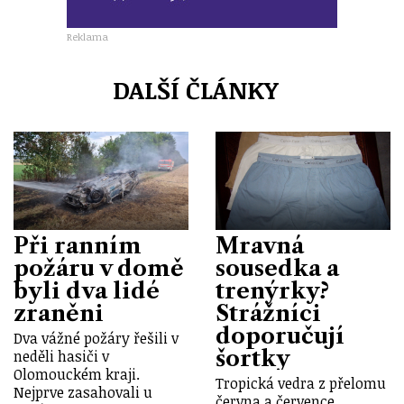
Reklama
DALŠÍ ČLÁNKY
Při ranním
Mravná
požáru v domě
sousedka a
byli dva lidé
trenýrky?
zraněni
Strážníci
doporučují
Dva vážné požáry řešili v
šortky
neděli hasiči v
Olomouckém kraji.
Tropická vedra z přelomu
Nejprve zasahovali u
června a července