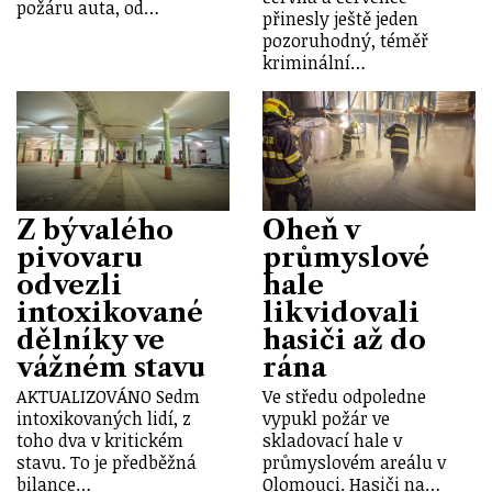
požáru auta, od…
přinesly ještě jeden
pozoruhodný, téměř
kriminální…
Z bývalého
Oheň v
pivovaru
průmyslové
odvezli
hale
intoxikované
likvidovali
dělníky ve
hasiči až do
vážném stavu
rána
AKTUALIZOVÁNO Sedm
Ve středu odpoledne
intoxikovaných lidí, z
vypukl požár ve
toho dva v kritickém
skladovací hale v
stavu. To je předběžná
průmyslovém areálu v
bilance…
Olomouci. Hasiči na…