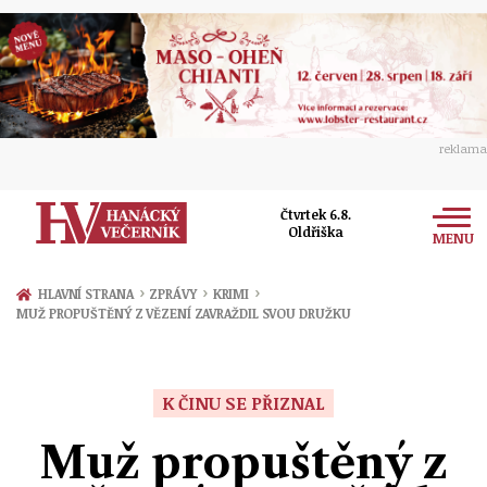
reklama
Čtvrtek 6.8.
Oldřiška
MENU
Zprávy
›
›
›
HLAVNÍ STRANA
ZPRÁVY
KRIMI
MUŽ PROPUŠTĚNÝ Z VĚZENÍ ZAVRAŽDIL SVOU DRUŽKU
Rozhovory
Olomouc
Kultura
Politika
Prostějov
K ČINU SE PŘIZNAL
Společnost
Hudba
Ekonomika
Muž propuštěný z
Přerov
Sport
Ženy