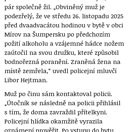
pár společně žil. „Obviněný muž je
podezřelý, že ve středu 26. listopadu 2025
před dvaadvacátou hodinou v bytě v obci
Mírov na Šumpersku po předchozím
požití alkoholu a vzájemné hádce nožem
zaútočil na svou družku, které způsobil
bodnořezná poranění. Zraněná žena na
místě zemřela,“ uvedl policejní mluvčí
Libor Hejtman.
Muž po činu sám kontaktoval policii.
„Útočník se následně na policii přihlásil
s tím, že doma zavraždil přítelkyni.
Policejní hlídka okamžitě vyrazila
oznámení prověřit. Po vstupu do bytu