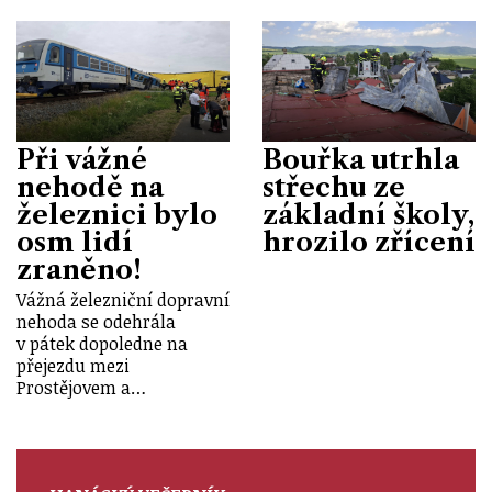
Při vážné
Bouřka utrhla
nehodě na
střechu ze
železnici bylo
základní školy,
osm lidí
hrozilo zřícení
zraněno!
Vážná železniční dopravní
nehoda se odehrála
v pátek dopoledne na
přejezdu mezi
Prostějovem a…