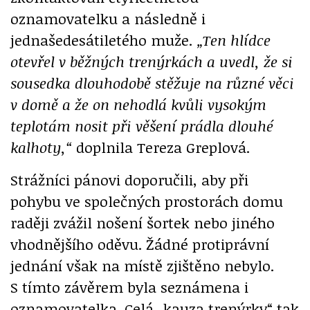
oznamovatelku a následně i
jednašedesátiletého muže.
„Ten hlídce
otevřel v běžných trenýrkách a uvedl, že si
sousedka dlouhodobě stěžuje na různé věci
v domě a že on nehodlá kvůli vysokým
teplotám nosit při věšení prádla dlouhé
kalhoty,“
doplnila Tereza Greplová.
Strážníci pánovi doporučili, aby při
pohybu ve společných prostorách domu
raději zvážil nošení šortek nebo jiného
vhodnějšího oděvu. Žádné protiprávní
jednání však na místě zjištěno nebylo.
S tímto závěrem byla seznámena i
oznamovatelka. Celá „kauza trenýrky“ tak