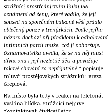
strážníci prostřednictvím linky 156
oznámení od ženy, které vadilo, že její
soused na společném balkoně věší prádlo
oblečený pouze v trenýrkách. Podle jejího
názoru dochází při předklonu k odhalování
intimních partií muže, což ji pohoršuje.
Oznamovatelka uvedla, že se na něj musí
dívat ona i její nezletilé děti a považuje
takové chování za nepřijatelné,“
popisuje
mluvčí prostějovských strážníků Tereza
Greplová.
Na místo byla tedy v reakci na telefonát
vyslána hlídka. Strážníci nejprve
zkontaktovali čtyřicetiletou