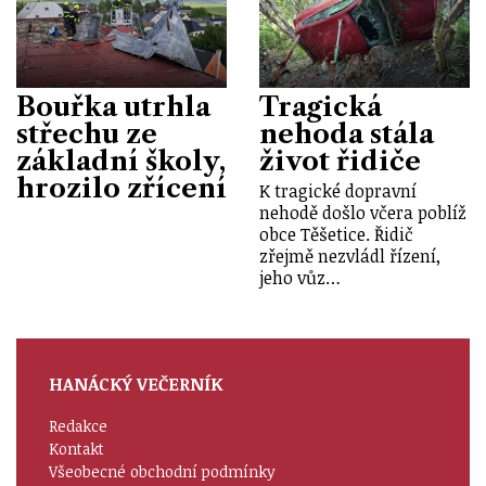
Bouřka utrhla
Tragická
střechu ze
nehoda stála
základní školy,
život řidiče
hrozilo zřícení
K tragické dopravní
nehodě došlo včera poblíž
obce Těšetice. Řidič
zřejmě nezvládl řízení,
jeho vůz…
HANÁCKÝ VEČERNÍK
Redakce
Kontakt
Všeobecné obchodní podmínky