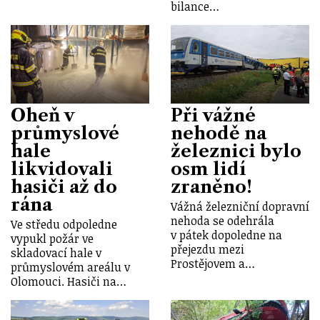
bilance…
Oheň v
Při vážné
průmyslové
nehodě na
hale
železnici bylo
likvidovali
osm lidí
hasiči až do
zraněno!
rána
Vážná železniční dopravní
nehoda se odehrála
Ve středu odpoledne
v pátek dopoledne na
vypukl požár ve
přejezdu mezi
skladovací hale v
Prostějovem a…
průmyslovém areálu v
Olomouci. Hasiči na…