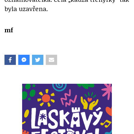
byla uzavřena.
mf