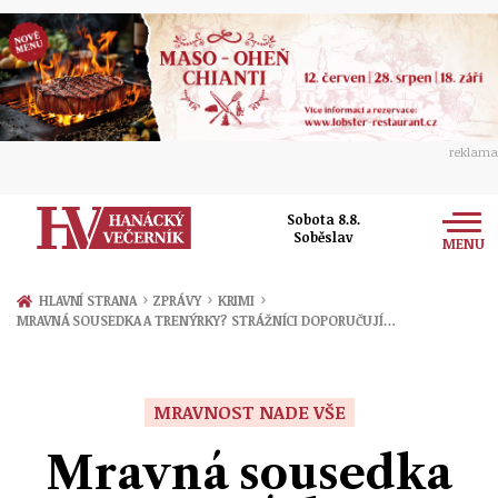
reklama
Sobota 8.8.
Soběslav
MENU
Zprávy
›
›
›
HLAVNÍ STRANA
ZPRÁVY
KRIMI
MRAVNÁ SOUSEDKA A TRENÝRKY? STRÁŽNÍCI DOPORUČUJÍ…
Rozhovory
Olomouc
Kultura
Politika
Prostějov
MRAVNOST NADE VŠE
Společnost
Hudba
Ekonomika
Mravná sousedka
Přerov
Sport
Ženy