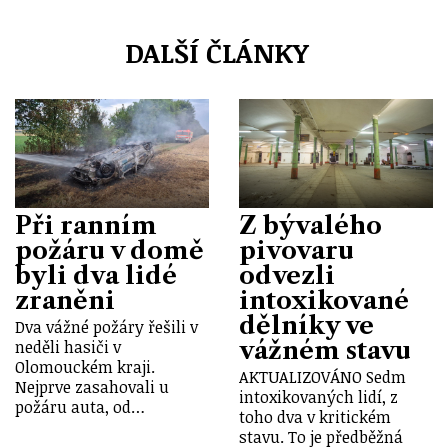
DALŠÍ ČLÁNKY
Při ranním
Z bývalého
požáru v domě
pivovaru
byli dva lidé
odvezli
zraněni
intoxikované
dělníky ve
Dva vážné požáry řešili v
vážném stavu
neděli hasiči v
Olomouckém kraji.
AKTUALIZOVÁNO Sedm
Nejprve zasahovali u
intoxikovaných lidí, z
požáru auta, od…
toho dva v kritickém
stavu. To je předběžná