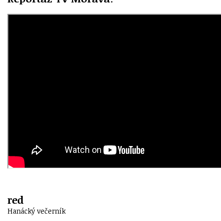
red
Hanácký večerník