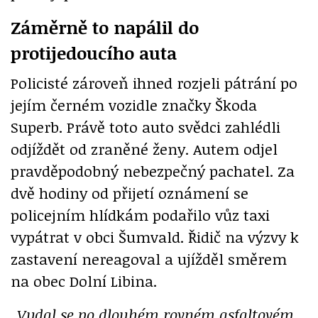
Záměrně to napálil do
protijedoucího auta
Policisté zároveň ihned rozjeli pátrání po
jejím černém vozidle značky Škoda
Superb. Právě toto auto svědci zahlédli
odjíždět od zraněné ženy. Autem odjel
pravděpodobný nebezpečný pachatel. Za
dvě hodiny od přijetí oznámení se
policejním hlídkám podařilo vůz taxi
vypátrat v obci Šumvald. Řidič na výzvy k
zastavení nereagoval a ujížděl směrem
na obec Dolní Libina.
„Vydal se po dlouhém rovném asfaltovém