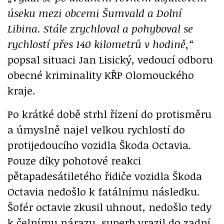
úseku mezi obcemi Šumvald a Dolní
Libina. Stále zrychloval a pohyboval se
rychlostí přes 140 kilometrů v hodině,“
popsal situaci Jan Lisický, vedoucí odboru
obecné kriminality KŘP Olomouckého
kraje.
Po krátké době strhl řízení do protisměru
a úmyslně najel velkou rychlostí do
protijedoucího vozidla Škoda Octavia.
Pouze díky pohotové reakci
pětapadesátiletého řidiče vozidla Škoda
Octavia nedošlo k fatálnímu následku.
Šofér octavie zkusil uhnout, nedošlo tedy
k čelnímu nárazu, superb vrazil do zadní