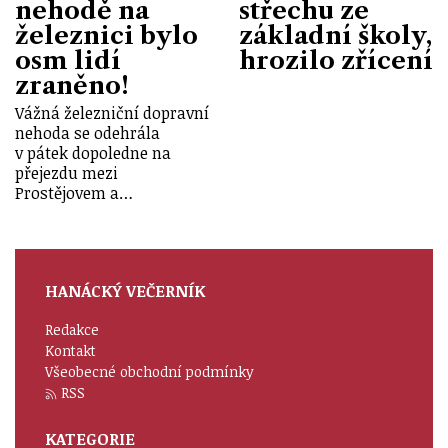
nehodě na
střechu ze
železnici bylo
základní školy,
osm lidí
hrozilo zřícení
zraněno!
Vážná železniční dopravní
nehoda se odehrála
v pátek dopoledne na
přejezdu mezi
Prostějovem a…
HANÁCKÝ VEČERNÍK
Redakce
Kontakt
Všeobecné obchodní podmínky
RSS
KATEGORIE