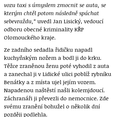
vozu taxi s úmyslem zmocnit se auta, se
kterým chtěl potom následně spáchat
sebevraždu,“
uvedl
Jan Lisický
, vedoucí
odboru obecné kriminality KŘP
Olomouckého kraje.
Ze zadního sedadla řidičku napadl
kuchyňským nožem a bodl ji do krku.
Těžce zraněnou ženu poté vyhodil z auta
a zanechal ji v Lidické ulici poblíž rybníku
Benátky a z místa ujel jejím vozem.
Napadenou naštěstí našli kolemjdoucí.
Záchranáři ji převezli do nemocnice. Zde
svému zranění bohužel o několik dní
později podlehla.