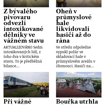
Z bývalého
Oheň v
pivovaru
průmyslové
odvezli
hale
intoxikované
likvidovali
dělníky ve
hasiči až do
vážném stavu
rána
AKTUALIZOVÁNO Sedm
Ve středu odpoledne
intoxikovaných lidí, z
vypukl požár ve
toho dva v kritickém
skladovací hale v
stavu. To je předběžná
průmyslovém areálu v
bilance…
Olomouci. Hasiči na…
Při vážné
Bouřka utrhla