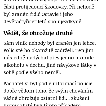
části protijedoucí škodovky. Při nehodě
byl zraněn řidič Octavie i jeho
devětačtyřicetiletá spolujezdkyně.
Věděl, že ohrožuje druhé
Sám viník nehody byl zraněn jen lehce.
Policisté ho okamžitě zadrželi. Ten jim
následně nadýchal přes jedno promile
alkoholu v dechu, jiné návykové látky v
sobě podle všeho neměl.
Pachatel si byl podle informací policie
dobře vědom toho, že svým chováním
vážně ohrožuje ostatní lidi. I zkušení
kriminalisté byli tímto případem