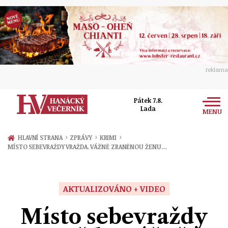
reklama
Pátek 7.8.
Lada
MENU
Zprávy
›
›
›
HLAVNÍ STRANA
ZPRÁVY
KRIMI
MÍSTO SEBEVRAŽDY VRAŽDA. VÁŽNĚ ZRANĚNOU ŽENU…
Rozhovory
Olomouc
Kultura
Politika
Prostějov
AKTUALIZOVÁNO + VIDEO
Společnost
Hudba
Ekonomika
Místo sebevraždy
Přerov
Sport
Ženy