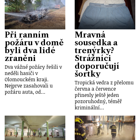
Při ranním
Mravná
požáru v domě
sousedka a
byli dva lidé
trenýrky?
zraněni
Strážníci
doporučují
Dva vážné požáry řešili v
šortky
neděli hasiči v
Olomouckém kraji.
Tropická vedra z přelomu
Nejprve zasahovali u
června a července
požáru auta, od…
přinesly ještě jeden
pozoruhodný, téměř
kriminální…