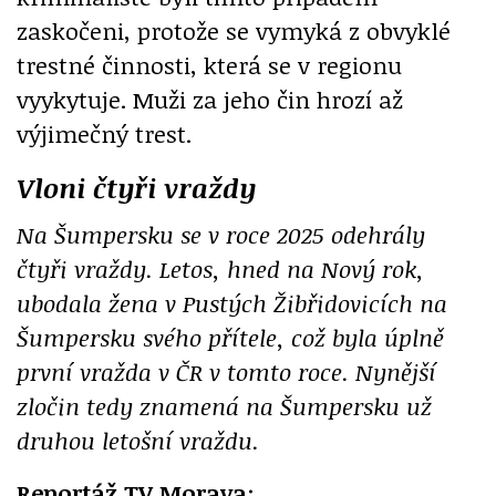
zaskočeni, protože se vymyká z obvyklé
trestné činnosti, která se v regionu
vyykytuje. Muži za jeho čin hrozí až
výjimečný trest.
Vloni čtyři vraždy
Na Šumpersku se v roce 2025 odehrály
čtyři vraždy. Letos, hned na Nový rok,
ubodala žena v Pustých Žibřidovicích na
Šumpersku svého přítele, což byla úplně
první vražda v ČR v tomto roce. Nynější
zločin tedy znamená na Šumpersku už
druhou letošní vraždu.
Reportáž TV Morava
: