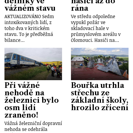
dělníky ve
hasiči až do
vážném stavu
rána
AKTUALIZOVÁNO Sedm
Ve středu odpoledne
intoxikovaných lidí, z
vypukl požár ve
toho dva v kritickém
skladovací hale v
stavu. To je předběžná
průmyslovém areálu v
bilance…
Olomouci. Hasiči na…
Při vážné
Bouřka utrhla
nehodě na
střechu ze
železnici bylo
základní školy,
osm lidí
hrozilo zřícení
zraněno!
Vážná železniční dopravní
nehoda se odehrála