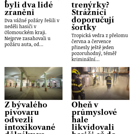
byli dva lidé
trenýrky?
zraněni
Strážníci
doporučují
Dva vážné požáry řešili v
šortky
neděli hasiči v
Olomouckém kraji.
Tropická vedra z přelomu
Nejprve zasahovali u
června a července
požáru auta, od…
přinesly ještě jeden
pozoruhodný, téměř
kriminální…
Z bývalého
Oheň v
pivovaru
průmyslové
odvezli
hale
intoxikované
likvidovali