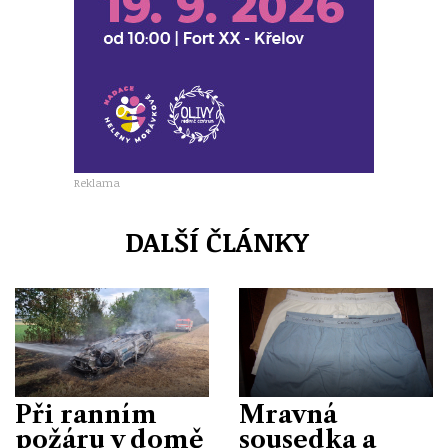
Reklama
DALŠÍ ČLÁNKY
Při ranním
Mravná
požáru v domě
sousedka a