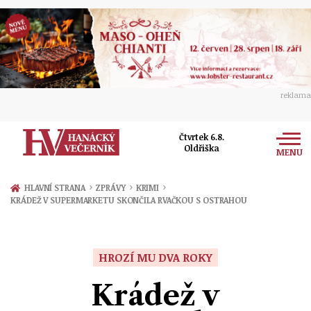
reklama
Čtvrtek 6.8.
Oldřiška
MENU
Zprávy
›
›
›
HLAVNÍ STRANA
ZPRÁVY
KRIMI
KRÁDEŽ V SUPERMARKETU SKONČILA RVAČKOU S OSTRAHOU
Rozhovory
Olomouc
Kultura
Politika
Prostějov
HROZÍ MU DVA ROKY
Společnost
Hudba
Ekonomika
Krádež v
Přerov
Sport
Ženy