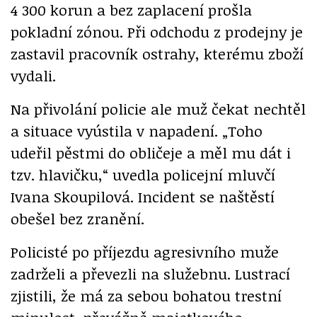
4 300 korun a bez zaplacení prošla
pokladní zónou. Při odchodu z prodejny je
zastavil pracovník ostrahy, kterému zboží
vydali.
Na přivolání policie ale muž čekat nechtěl
a situace vyústila v napadení. „Toho
udeřil pěstmi do obličeje a měl mu dát i
tzv. hlavičku,“ uvedla policejní mluvčí
Ivana Skoupilová. Incident se naštěstí
obešel bez zranění.
Policisté po příjezdu agresivního muže
zadrželi a převezli na služebnu. Lustrací
zjistili, že má za sebou bohatou trestní