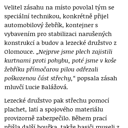
Velitel zásahu na místo povolal tým se
speciální technikou, konkrétně přijel
automobilový žebřík, kontejner s
vybavením pro stabilizaci narušených
konstrukcí a budov a lezecké družstvo z
Olomouce.
„Nejprve jsme plech zajistili
kurtnami proti pohybu, poté jsme v koše
žebříku přímočarou pilou odřezali
poškozenou část střechy,“
popsala zásah
mluvčí Lucie Balážová.
Lezecké družstvo pak střechu pomocí
plachet, latí a spojového materiálu
provizorně zabezpečilo. Během prací
přišla další bouřka, takže hasiči museli z