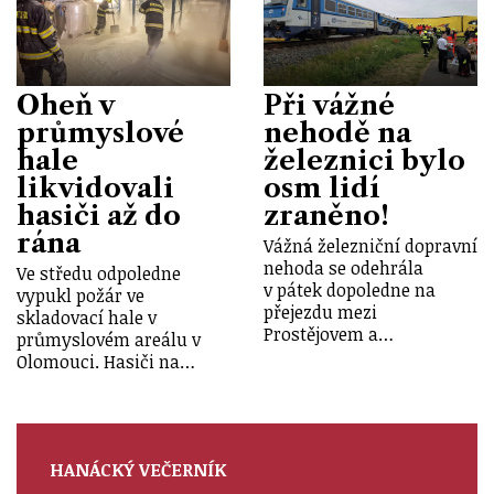
Oheň v
Při vážné
průmyslové
nehodě na
hale
železnici bylo
likvidovali
osm lidí
hasiči až do
zraněno!
rána
Vážná železniční dopravní
nehoda se odehrála
Ve středu odpoledne
v pátek dopoledne na
vypukl požár ve
přejezdu mezi
skladovací hale v
Prostějovem a…
průmyslovém areálu v
Olomouci. Hasiči na…
HANÁCKÝ VEČERNÍK