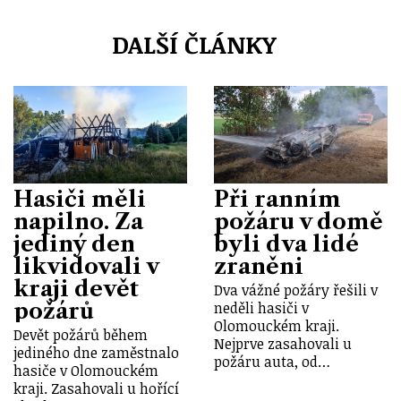
DALŠÍ ČLÁNKY
Hasiči měli
Při ranním
napilno. Za
požáru v domě
jediný den
byli dva lidé
likvidovali v
zraněni
kraji devět
Dva vážné požáry řešili v
požárů
neděli hasiči v
Olomouckém kraji.
Devět požárů během
Nejprve zasahovali u
jediného dne zaměstnalo
požáru auta, od…
hasiče v Olomouckém
kraji. Zasahovali u hořící