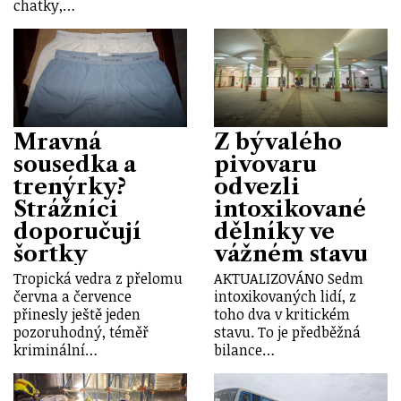
chatky,…
Mravná
Z bývalého
sousedka a
pivovaru
trenýrky?
odvezli
Strážníci
intoxikované
doporučují
dělníky ve
šortky
vážném stavu
Tropická vedra z přelomu
AKTUALIZOVÁNO Sedm
června a července
intoxikovaných lidí, z
přinesly ještě jeden
toho dva v kritickém
pozoruhodný, téměř
stavu. To je předběžná
kriminální…
bilance…