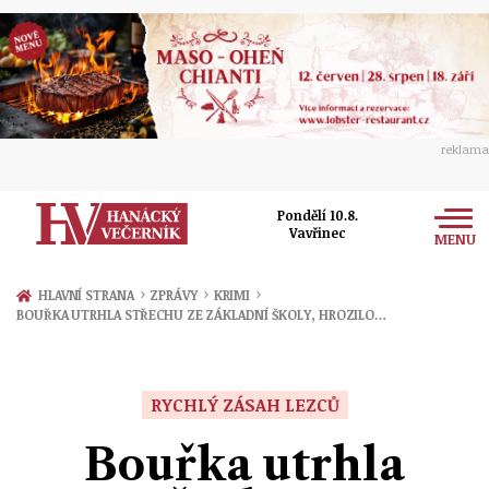
reklama
Pondělí 10.8.
Vavřinec
MENU
Zprávy
›
›
›
HLAVNÍ STRANA
ZPRÁVY
KRIMI
BOUŘKA UTRHLA STŘECHU ZE ZÁKLADNÍ ŠKOLY, HROZILO…
Rozhovory
Olomouc
Kultura
Politika
Prostějov
RYCHLÝ ZÁSAH LEZCŮ
Společnost
Hudba
Ekonomika
Bouřka utrhla
Přerov
Sport
Ženy