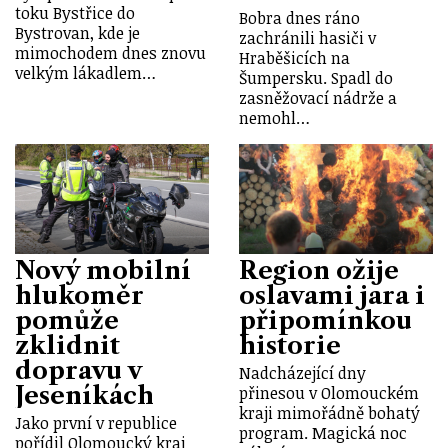
toku Bystřice do
Bobra dnes ráno
Bystrovan, kde je
zachránili hasiči v
mimochodem dnes znovu
Hraběšicích na
velkým lákadlem…
Šumpersku. Spadl do
zasněžovací nádrže a
nemohl…
Nový mobilní
Region ožije
hlukoměr
oslavami jara i
pomůže
připomínkou
zklidnit
historie
dopravu v
Nadcházející dny
Jeseníkách
přinesou v Olomouckém
kraji mimořádně bohatý
Jako první v republice
program. Magická noc
pořídil Olomoucký kraj