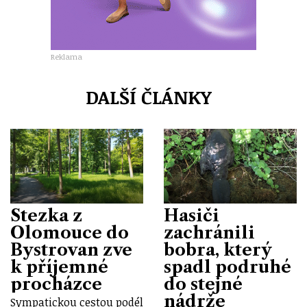
Reklama
DALŠÍ ČLÁNKY
Stezka z
Hasiči
Olomouce do
zachránili
Bystrovan zve
bobra, který
k příjemné
spadl podruhé
procházce
do stejné
nádrže
Sympatickou cestou podél