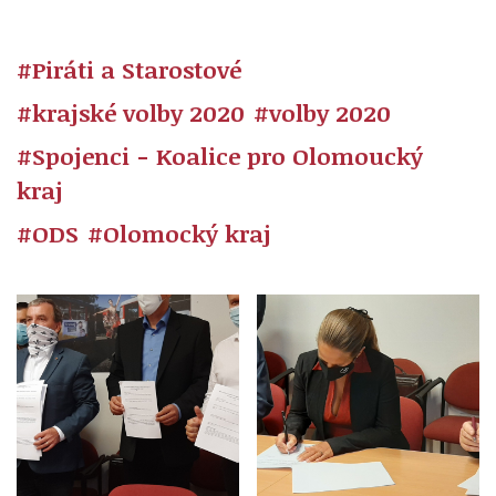
#Piráti a Starostové
#krajské volby 2020
#volby 2020
#Spojenci - Koalice pro Olomoucký
kraj
#ODS
#Olomocký kraj