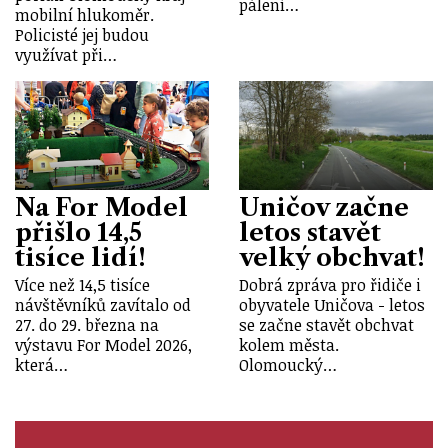
pálení…
mobilní hlukoměr.
Policisté jej budou
využívat při…
Na For Model
Uničov začne
přišlo 14,5
letos stavět
tisíce lidí!
velký obchvat!
Více než 14,5 tisíce
Dobrá zpráva pro řidiče i
návštěvníků zavítalo od
obyvatele Uničova - letos
27. do 29. března na
se začne stavět obchvat
výstavu For Model 2026,
kolem města.
která…
Olomoucký…