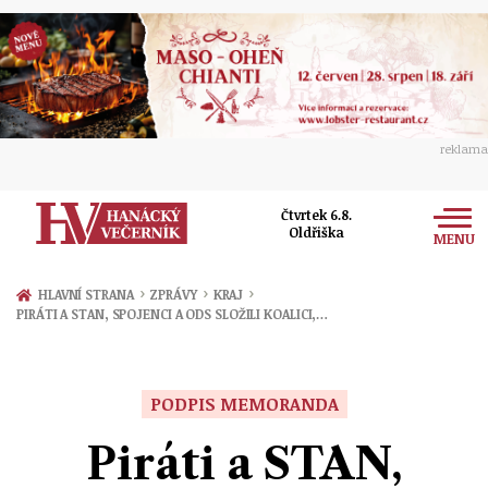
reklama
Čtvrtek 6.8.
Oldřiška
MENU
Zprávy
›
›
›
HLAVNÍ STRANA
ZPRÁVY
KRAJ
PIRÁTI A STAN, SPOJENCI A ODS SLOŽILI KOALICI,…
Rozhovory
Olomouc
Kultura
Politika
Prostějov
PODPIS MEMORANDA
Společnost
Hudba
Ekonomika
Piráti a STAN,
Přerov
Sport
Ženy