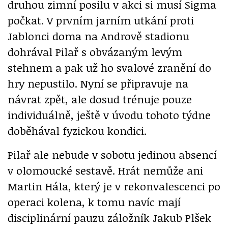
druhou zimní posilu v akci si musí Sigma
počkat. V prvním jarním utkání proti
Jablonci doma na Andrově stadionu
dohrával Pilař s obvázaným levým
stehnem a pak už ho svalové zranění do
hry nepustilo. Nyní se připravuje na
návrat zpět, ale dosud trénuje pouze
individuálně, ještě v úvodu tohoto týdne
doběhával fyzickou kondici.
Pilař ale nebude v sobotu jedinou absencí
v olomoucké sestavě. Hrát nemůže ani
Martin Hála, který je v rekonvalescenci po
operaci kolena, k tomu navíc mají
disciplinární pauzu záložník Jakub Plšek