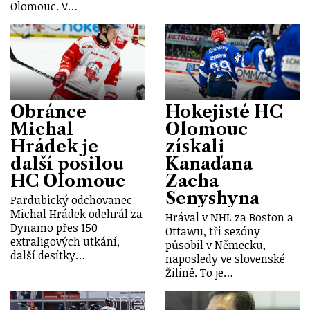
Olomouc. V…
Obránce
Hokejisté HC
Michal
Olomouc
Hrádek je
získali
další posilou
Kanaďana
HC Olomouc
Zacha
Senyshyna
Pardubický odchovanec
Michal Hrádek odehrál za
Hrával v NHL za Boston a
Dynamo přes 150
Ottawu, tři sezóny
extraligových utkání,
působil v Německu,
další desítky…
naposledy ve slovenské
Žilině. To je…