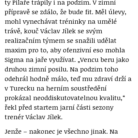
ty Pilaře trápily i na podzim. V zimní
přípravě se zdálo, že bude fit. Měl úlevy,
mohl vynechávat tréninky na umělé
trávě, kouč Václav Jílek se svým
realizačním týmem se snažili udělat
maxim pro to, aby ofenzivní eso mohla
Sigma na jaře využívat. „Vencu beru jako
druhou zimní posilu. Na podzim toho
odehrál hodně málo, teď mu zdraví drží a
v Turecku na herním soustředění
prokázal neoddiskutovatelnou kvalitu,“
řekl před startem jarní části sezony
trenér Václav Jílek.
Jenže – nakonec je všechno jinak. Na