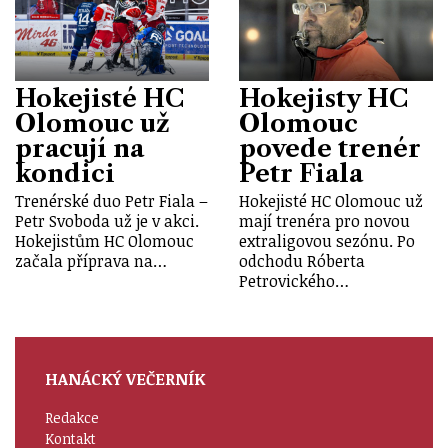
Hokejisté HC
Hokejisty HC
Olomouc už
Olomouc
pracují na
povede trenér
kondici
Petr Fiala
Trenérské duo Petr Fiala –
Hokejisté HC Olomouc už
Petr Svoboda už je v akci.
mají trenéra pro novou
Hokejistům HC Olomouc
extraligovou sezónu. Po
začala příprava na…
odchodu Róberta
Petrovického…
HANÁCKÝ VEČERNÍK
Redakce
Kontakt