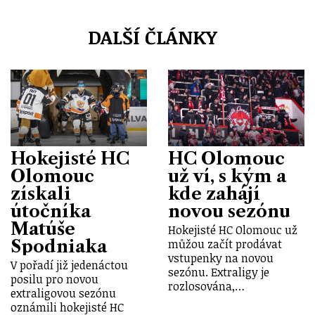
DALŠÍ ČLÁNKY
Hokejisté HC
HC Olomouc
Olomouc
už ví, s kým a
získali
kde zahájí
útočníka
novou sezónu
Matúše
Hokejisté HC Olomouc už
Spodniaka
můžou začít prodávat
vstupenky na novou
V pořadí již jedenáctou
sezónu. Extraligy je
posilu pro novou
rozlosována,…
extraligovou sezónu
oznámili hokejisté HC