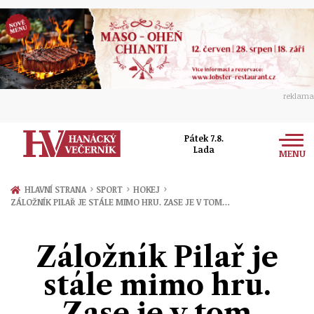
reklama
Pátek 7.8.
Lada
MENU
Zprávy
›
›
›
HLAVNÍ STRANA
SPORT
HOKEJ
ZÁLOŽNÍK PILAŘ JE STÁLE MIMO HRU. ZASE JE V TOM…
Rozhovory
Olomouc
Kultura
Záložník Pilař je
Politika
Prostějov
Společnost
stále mimo hru.
Hudba
Ekonomika
Přerov
Sport
Zase je v tom
Ženy