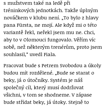
s mužstvem také na ledě při
tréninkových jednotkách. Takže úplným
nováčkem v klubu není. „To bylo z hlavy
pana Fürsta, ne mojí. Ale když mi o této
variantě řekl, neřekl jsem mu ne. Chci,
aby to v Olomouci fungovalo. Věřím víc
sobě, než některým trenérům, proto jsem
souhlasil,“ uvedl Fiala.
Pracovat bude s Petrem Svobodou a úkoly
budou mít rozdělené. „Bude se starat o
beky, já o útočníky. Systém je náš
společný cíl, který musí dodržovat
všichni, v tom se shodneme. V zápase
bude střídat beky, já útoky. Stejně to