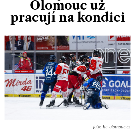
Olomouc už
Divadlo
Kultura
Publicistika
Kraj
Fotbal
pracují na kondici
Zábava
Výstavy
Společnost
Ankety
Krimi
Hokej
Akce v regionu
Osobnosti
Sport
Glosy & Komentáře
Atletika
Zajímavosti
Film
Plavání
Ostatní
Cyklistika
Motosport
Ostatní
foto: hc-olomouc.cz