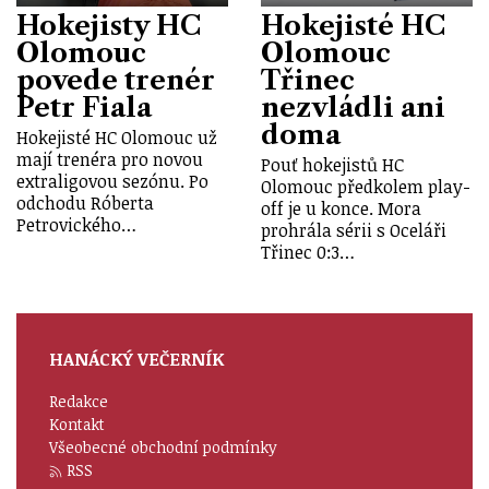
Hokejisty HC
Hokejisté HC
Olomouc
Olomouc
povede trenér
Třinec
Petr Fiala
nezvládli ani
doma
Hokejisté HC Olomouc už
mají trenéra pro novou
Pouť hokejistů HC
extraligovou sezónu. Po
Olomouc předkolem play-
odchodu Róberta
off je u konce. Mora
Petrovického…
prohrála sérii s Oceláři
Třinec 0:3…
HANÁCKÝ VEČERNÍK
Redakce
Kontakt
Všeobecné obchodní podmínky
RSS