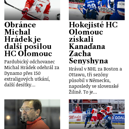
Obránce
Hokejisté HC
Michal
Olomouc
Hrádek je
získali
další posilou
Kanaďana
HC Olomouc
Zacha
Senyshyna
Pardubický odchovanec
Michal Hrádek odehrál za
Hrával v NHL za Boston a
Dynamo přes 150
Ottawu, tři sezóny
extraligových utkání,
působil v Německu,
další desítky…
naposledy ve slovenské
Žilině. To je…