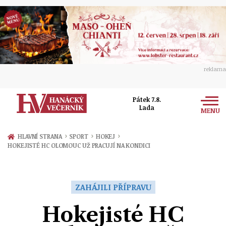
reklama
Pátek 7.8.
Lada
MENU
Zprávy
›
›
›
HLAVNÍ STRANA
SPORT
HOKEJ
HOKEJISTÉ HC OLOMOUC UŽ PRACUJÍ NA KONDICI
Rozhovory
Olomouc
Kultura
Politika
Prostějov
ZAHÁJILI PŘÍPRAVU
Společnost
Hudba
Ekonomika
Hokejisté HC
Přerov
Sport
Ženy