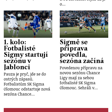
o…
1. kolo:
Sigmě se
Fotbalisté
příprava
Sigmy startují
povedla,
sezónu v
sezóna začíná
Jablonci
Povedenou přípravu na
novou sezónu Chance
Pauza je pryč, jde se do
Ligy mají za sebou
ostrých zápasů.
fotbalisté SK Sigma
Fotbalistům SK Sigma
Olomouc. Sehráli v…
Olomouc odstartuje nová
sezóna Chance…