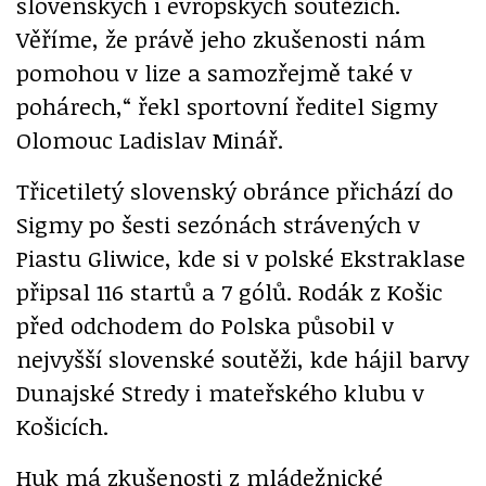
slovenských i evropských soutěžích.
Věříme, že právě jeho zkušenosti nám
pomohou v lize a samozřejmě také v
pohárech,“ řekl sportovní ředitel Sigmy
Olomouc Ladislav Minář.
Třicetiletý slovenský obránce přichází do
Sigmy po šesti sezónách strávených v
Piastu Gliwice, kde si v polské Ekstraklase
připsal 116 startů a 7 gólů. Rodák z Košic
před odchodem do Polska působil v
nejvyšší slovenské soutěži, kde hájil barvy
Dunajské Stredy i mateřského klubu v
Košicích.
Huk má zkušenosti z mládežnické