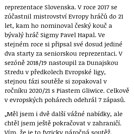
reprezentace Slovenska. V roce 2017 se
zúčastnil mistrovství Evropy hráčů do 21
let, kam ho nominoval český kouč a
bývalý hráč Sigmy Pavel Hapal. Ve
stejném roce si připsal své dosud jediné
dva starty za seniorskou reprezentaci. V
sezóně 2018/19 nastoupil za Dunajskou
Stredu v předkolech Evropské ligy,
stejnou fázi soutěže si zopakoval v
ročníku 2020/21 s Piastem Gliwice. Celkově
v evropských pohárech odehrál 7 zápasů.
„Měl jsem i dvě další vážné nabídky, ale
chtěl jsem ještě pokračovat v zahraničí.
Vím, že je to fyzicky náročná soutěž,