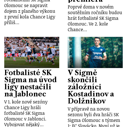
Olomouc se napravit
Poprvé doma v novém
dojem z planého výkonu
soutěžním ročníku budou
z první kola Chance Ligy
hrát fotbalisté SK Sigma
příliš…
Olomouc. Ve 2. kole
Chance…
Fotbalisté SK
V Sigmě
Sigma na úvod
skončili
ligy nestačili
záložníci
na Jablonec
Kostadinov a
Dolžnikov
V 1. kole nové sezóny
Chance Ligy hráli
V přípravě na novou
fotbalisté SK Sigma
sezonu byli dva hráči SK
Olomouc v Jablonci.
Sigma Olomouc s týmem
Vybojovat nějaký…
1: FC Slovácko. Nyní už je