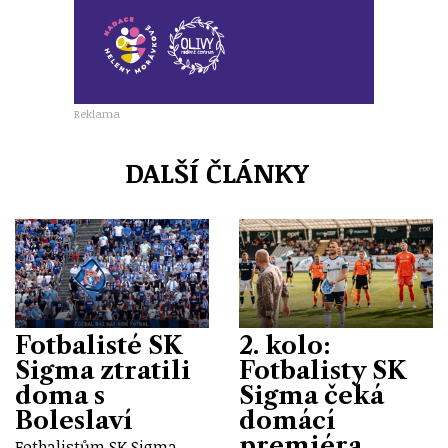
Reklama
DALŠÍ ČLÁNKY
Fotbalisté SK
2. kolo:
Sigma ztratili
Fotbalisty SK
doma s
Sigma čeká
Boleslaví
domácí
premiéra
Fotbalistům SK Sigma