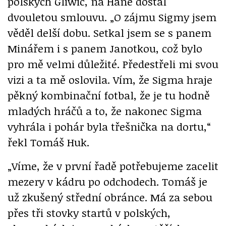
polských Gliwic, na Hané dostal
dvouletou smlouvu. „O zájmu Sigmy jsem
věděl delší dobu. Setkal jsem se s panem
Minářem i s panem Janotkou, což bylo
pro mě velmi důležité. Předestřeli mi svou
vizi a ta mě oslovila. Vím, že Sigma hraje
pěkný kombinační fotbal, že je tu hodně
mladých hráčů a to, že nakonec Sigma
vyhrála i pohár byla třešnička na dortu,“
řekl Tomáš Huk.
„Víme, že v první řadě potřebujeme zacelit
mezery v kádru po odchodech. Tomáš je
už zkušený střední obránce. Má za sebou
přes tři stovky startů v polských,