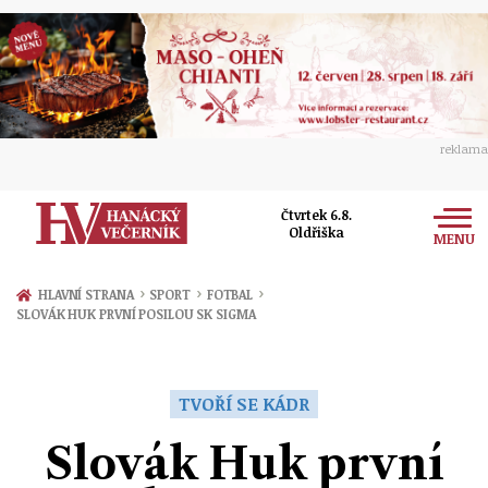
reklama
Čtvrtek 6.8.
Oldřiška
MENU
Zprávy
›
›
›
HLAVNÍ STRANA
SPORT
FOTBAL
SLOVÁK HUK PRVNÍ POSILOU SK SIGMA
Rozhovory
Olomouc
Kultura
Politika
Prostějov
TVOŘÍ SE KÁDR
Společnost
Hudba
Ekonomika
Slovák Huk první
Přerov
Sport
Ženy