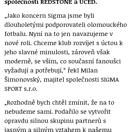
společnosti REDSTONE a UCED.
„Jako koncern Sigma jsme byli
dlouholetými podporovateli olomouckého
fotbalu. Nyní na to jen navazujeme v
nové roli. Chceme klub rozvíjet s úctou k
jeho slavné minulosti, zároveň však
moderně, se vším, co současní fanoušci
vyžadují a potřebují,“ řekl Milan
Šimonovský, majitel společnosti SIGMA
SPORT s.r.o.
„Rozhodně bych chtěl zmínit, že na to
nebudeme sami. Podařilo se vytvořit
opravdu silnou skupinu partnerů s
jasným a silným vztahem k našemu