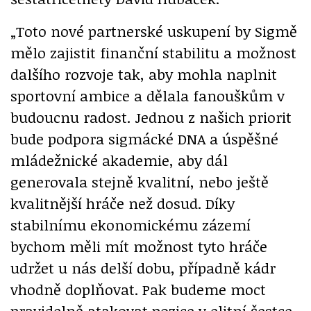
„Toto nové partnerské uskupení by Sigmě
mělo zajistit finanční stabilitu a možnost
dalšího rozvoje tak, aby mohla naplnit
sportovní ambice a dělala fanouškům v
budoucnu radost. Jednou z našich priorit
bude podpora sigmácké DNA a úspěšné
mládežnické akademie, aby dál
generovala stejně kvalitní, nebo ještě
kvalitnější hráče než dosud. Díky
stabilnímu ekonomickému zázemí
bychom měli mít možnost tyto hráče
udržet u nás delší dobu, případně kádr
vhodně doplňovat. Pak budeme moct
pravidelně atakovat pozice v elitní šestce