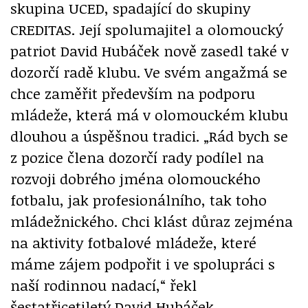
skupina UCED, spadající do skupiny
CREDITAS. Její spolumajitel a olomoucký
patriot David Hubáček nově zasedl také v
dozorčí radě klubu. Ve svém angažmá se
chce zaměřit především na podporu
mládeže, která má v olomouckém klubu
dlouhou a úspěšnou tradici. „Rád bych se
z pozice člena dozorčí rady podílel na
rozvoji dobrého jména olomouckého
fotbalu, jak profesionálního, tak toho
mládežnického. Chci klást důraz zejména
na aktivity fotbalové mládeže, které
máme zájem podpořit i ve spolupráci s
naší rodinnou nadací,“ řekl
šestatřicetiletý David Hubáček.