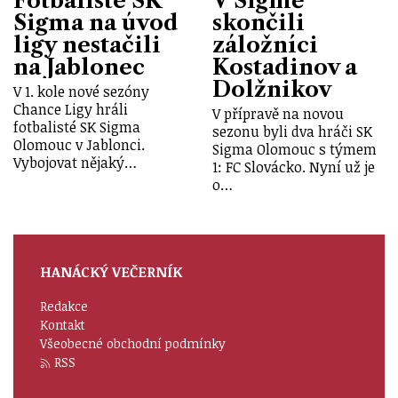
Fotbalisté SK
V Sigmě
Sigma na úvod
skončili
ligy nestačili
záložníci
na Jablonec
Kostadinov a
Dolžnikov
V 1. kole nové sezóny
Chance Ligy hráli
V přípravě na novou
fotbalisté SK Sigma
sezonu byli dva hráči SK
Olomouc v Jablonci.
Sigma Olomouc s týmem
Vybojovat nějaký…
1: FC Slovácko. Nyní už je
o…
HANÁCKÝ VEČERNÍK
Redakce
Kontakt
Všeobecné obchodní podmínky
RSS