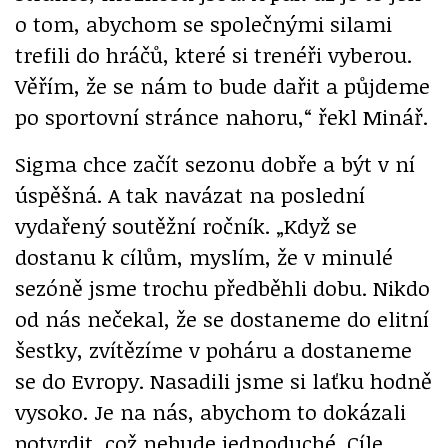
o tom, abychom se společnými silami
trefili do hráčů, které si trenéři vyberou.
Věřím, že se nám to bude dařit a půjdeme
po sportovní stránce nahoru,“ řekl Minář.
Sigma chce začít sezonu dobře a být v ní
úspěšná. A tak navázat na poslední
vydařený soutěžní ročník. „Když se
dostanu k cílům, myslím, že v minulé
sezóně jsme trochu předběhli dobu. Nikdo
od nás nečekal, že se dostaneme do elitní
šestky, zvítězíme v poháru a dostaneme
se do Evropy. Nasadili jsme si laťku hodně
vysoko. Je na nás, abychom to dokázali
potvrdit, což nebude jednoduché. Cíle