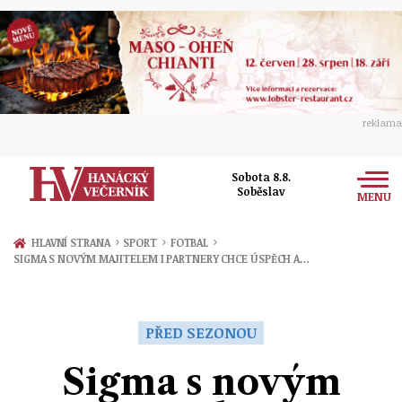
reklama
Sobota 8.8.
Soběslav
MENU
Zprávy
›
›
›
HLAVNÍ STRANA
SPORT
FOTBAL
SIGMA S NOVÝM MAJITELEM I PARTNERY CHCE ÚSPĚCH A…
Rozhovory
Olomouc
Kultura
Politika
Prostějov
PŘED SEZONOU
Společnost
Hudba
Ekonomika
Sigma s novým
Přerov
Sport
Ženy