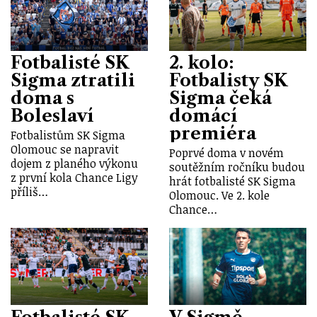
Fotbalisté SK
2. kolo:
Sigma ztratili
Fotbalisty SK
doma s
Sigma čeká
Boleslaví
domácí
premiéra
Fotbalistům SK Sigma
Olomouc se napravit
Poprvé doma v novém
dojem z planého výkonu
soutěžním ročníku budou
z první kola Chance Ligy
hrát fotbalisté SK Sigma
příliš…
Olomouc. Ve 2. kole
Chance…