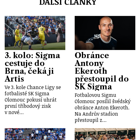
DALŠÍ ČLÁNKY
3. kolo: Sigma
Obránce
cestuje do
Antony
Brna, čeká ji
Ekeroth
Artis
přestoupil do
SK Sigma
Ve 3. kole Chance Ligy se
fotbalisté SK Sigma
Fotbalovou Sigmu
Olomouc pokusí uhrát
Olomouc posílil švédský
první tříbodový zisk
obránce Anton Ekeroth.
v nové…
Na Andrův stadion
přestoupil z…