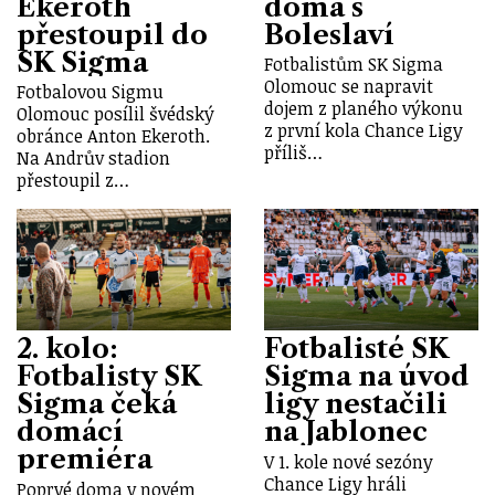
Ekeroth
doma s
přestoupil do
Boleslaví
SK Sigma
Fotbalistům SK Sigma
Olomouc se napravit
Fotbalovou Sigmu
dojem z planého výkonu
Olomouc posílil švédský
z první kola Chance Ligy
obránce Anton Ekeroth.
příliš…
Na Andrův stadion
přestoupil z…
2. kolo:
Fotbalisté SK
Fotbalisty SK
Sigma na úvod
Sigma čeká
ligy nestačili
domácí
na Jablonec
premiéra
V 1. kole nové sezóny
Chance Ligy hráli
Poprvé doma v novém