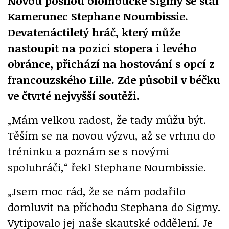
Novou posilou olomoucké Sigmy se stal
Kamerunec Stephane Noumbissie.
Devatenáctiletý hráč, který může
nastoupit na pozici stopera i levého
obránce, přichází na hostování s opcí z
francouzského Lille. Zde působil v béčku
ve čtvrté nejvyšší soutěži.
„Mám velkou radost, že tady můžu být.
Těším se na novou výzvu, až se vrhnu do
tréninku a poznám se s novými
spoluhráči,“ řekl Stephane Noumbissie.
„Jsem moc rád, že se nám podařilo
domluvit na příchodu Stephana do Sigmy.
Vytipovalo jej naše skautské oddělení. Je