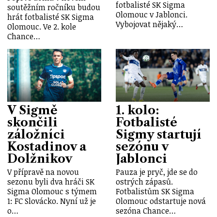
fotbalisté SK Sigma
soutěžním ročníku budou
Olomouc v Jablonci.
hrát fotbalisté SK Sigma
Vybojovat nějaký…
Olomouc. Ve 2. kole
Chance…
V Sigmě
1. kolo:
skončili
Fotbalisté
záložníci
Sigmy startují
Kostadinov a
sezónu v
Dolžnikov
Jablonci
V přípravě na novou
Pauza je pryč, jde se do
sezonu byli dva hráči SK
ostrých zápasů.
Sigma Olomouc s týmem
Fotbalistům SK Sigma
1: FC Slovácko. Nyní už je
Olomouc odstartuje nová
o…
sezóna Chance…