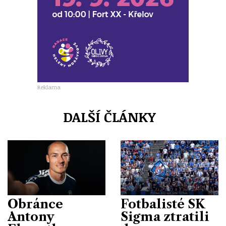
Reklama
DALŠÍ ČLÁNKY
Obránce
Fotbalisté SK
Antony
Sigma ztratili