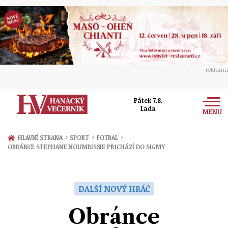
reklama
Pátek 7.8.
Lada
MENU
Zprávy
›
›
›
HLAVNÍ STRANA
SPORT
FOTBAL
OBRÁNCE STEPHANE NOUMBISSIE PŘICHÁZÍ DO SIGMY
Rozhovory
Olomouc
Kultura
Politika
Prostějov
DALŠÍ NOVÝ HRÁČ
Společnost
Hudba
Ekonomika
Obránce
Přerov
Sport
Ženy