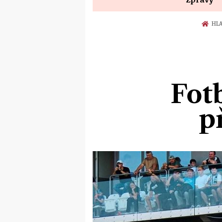
HLA
Fot
p