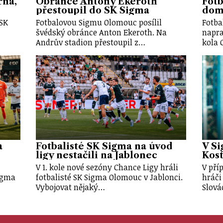
rna,
Obránce Antony Ekeroth
Fotb
přestoupil do SK Sigma
doma
 SK
Fotbalovou Sigmu Olomouc posílil
Fotba
švédský obránce Anton Ekeroth. Na
napra
Andrův stadion přestoupil z…
kola 
a
Fotbalisté SK Sigma na úvod
V Si
ligy nestačili na Jablonec
Kost
V 1. kole nové sezóny Chance Ligy hráli
V pří
Sigma
fotbalisté SK Sigma Olomouc v Jablonci.
hráči
Vybojovat nějaký…
Slová