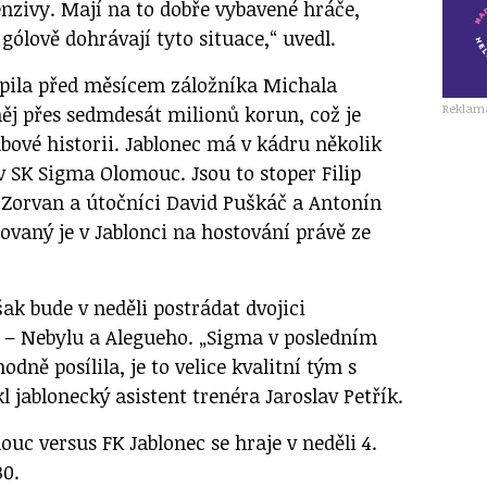
enzivy. Mají na to dobře vybavené hráče,
 gólově dohrávají tyto situace,“ uvedl.
pila před měsícem záložníka Michala
Reklam
něj přes sedmdesát milionů korun, což je
bové historii. Jablonec má v kádru několik
 v SK Sigma Olomouc. Jsou to stoper Filip
p Zorvan a útočníci David Puškáč a Antonín
ovaný je v Jablonci na hostování právě ze
ak bude v neděli postrádat dvojici
 – Nebylu a Alegueho. „Sigma v posledním
dně posílila, je to velice kvalitní tým s
 jablonecký asistent trenéra Jaroslav Petřík.
uc versus FK Jablonec se hraje v neděli 4.
30.