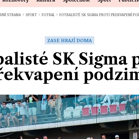
›
›
›
VNÍ STRANA
SPORT
FOTBAL
FOTBALISTÉ SK SIGMA PROTI PŘEKVAPENÍ P
ZASE HRAJÍ DOMA
balisté SK Sigma p
řekvapení podzi