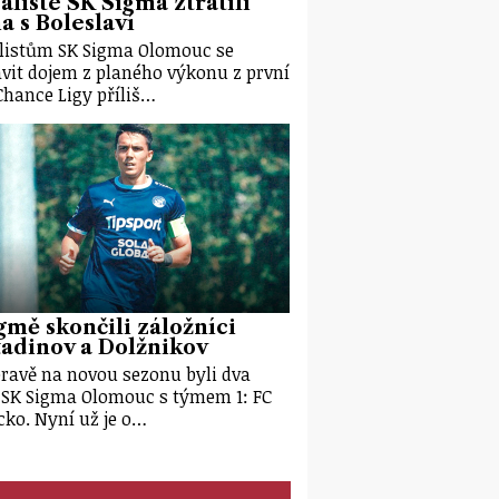
alisté SK Sigma ztratili
 s Boleslaví
listům SK Sigma Olomouc se
vit dojem z planého výkonu z první
Chance Ligy příliš…
gmě skončili záložníci
adinov a Dolžnikov
pravě na novou sezonu byli dva
 SK Sigma Olomouc s týmem 1: FC
cko. Nyní už je o…