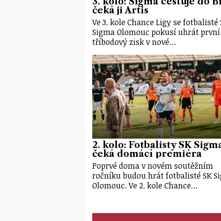
3. kolo: Sigma cestuje do B
čeká ji Artis
Ve 3. kole Chance Ligy se fotbalisté
Sigma Olomouc pokusí uhrát první
tříbodový zisk v nové…
2. kolo: Fotbalisty SK Sigm
čeká domácí premiéra
Poprvé doma v novém soutěžním
ročníku budou hrát fotbalisté SK 
Olomouc. Ve 2. kole Chance…