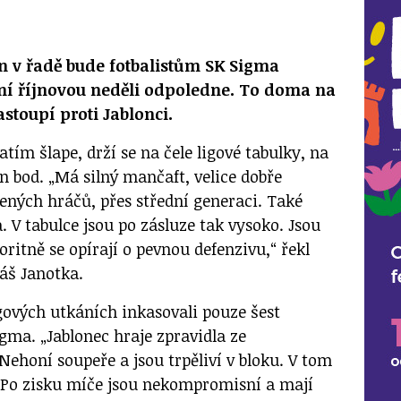
n v řadě bude fotbalistům SK Sigma
ní říjnovou neděli odpoledne. To doma na
stoupí proti Jablonci.
tím šlape, drží se na čele ligové tabulky, na
en bod. „Má silný mančaft, velice dobře
ených hráčů, přes střední generaci. Také
. V tabulce jsou po zásluze tak vysoko. Jsou
oritně se opírají o pevnou defenzivu,“ řekl
áš Janotka.
igových utkáních inkasovali pouze šest
igma. „Jablonec hraje zpravidla ze
ehoní soupeře a jsou trpěliví v bloku. V tom
la. Po zisku míče jsou nekompromisní a mají