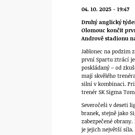
04. 10. 2025 - 19:47
Druhý anglický týde
Olomouc končit prv
Andrově stadionu na
Jablonec na podzim za
první Spartu ztrácí j
poskládaný – od zkuš
mají skvělého trenéra
silní v kombinaci. Pri
trenér SK Sigma Tom
Severočeši v deseti l
branek, stejně jako S
zabezpečené obrany. N
je jejich největší sí