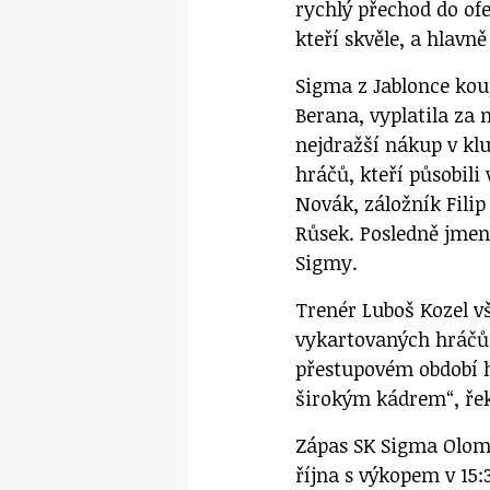
rychlý přechod do of
kteří skvěle, a hlavně
Sigma z Jablonce kou
Berana, vyplatila za 
nejdražší nákup v klu
hráčů, kteří působili
Novák, záložník Fili
Růsek. Posledně jmen
Sigmy.
Trenér Luboš Kozel vš
vykartovaných hráčů
přestupovém období ho
širokým kádrem“, řekl
Zápas SK Sigma Olomo
října s výkopem v 15: