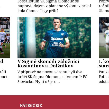
Fotbalistům SK Sigma Olomouc se
Poprv
a
napravit dojem z planého výkonu z první
roční
kola Chance Ligy příliš…
Olomo
od
V Sigmě skončili záložníci
1. k
Kostadinov a Dolžnikov
star
ráli
V přípravě na novou sezonu byli dva
Pauza
onci.
hráči SK Sigma Olomouc s týmem 1: FC
Fotba
Slovácko. Nyní už je o…
odsta
KATEGORIE