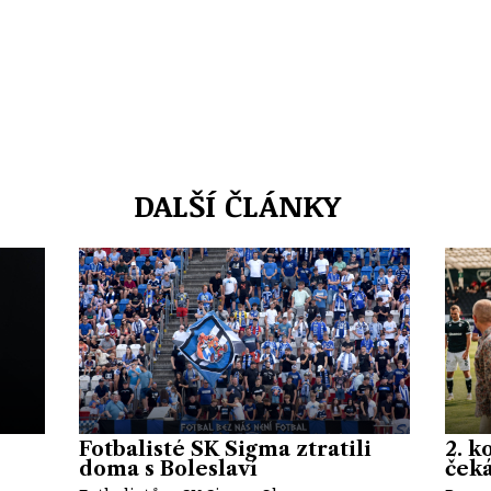
DALŠÍ ČLÁNKY
Fotbalisté SK Sigma ztratili
2. k
doma s Boleslaví
ček