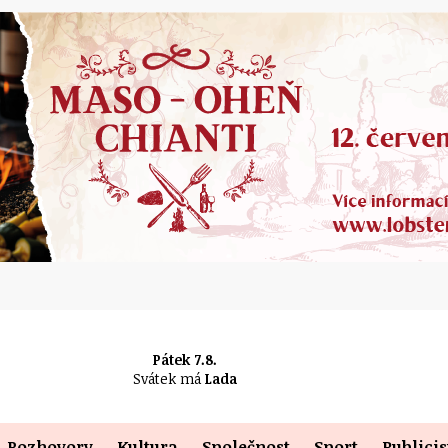
Pátek 7.8.
Svátek má
Lada
Rozhovory
Kultura
Společnost
Sport
Publicis