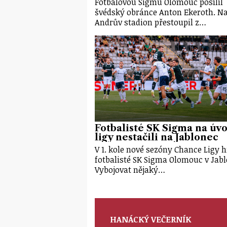
Fotbalovou Sigmu Olomouc posílil
švédský obránce Anton Ekeroth. N
Andrův stadion přestoupil z…
Fotbalisté SK Sigma na úv
ligy nestačili na Jablonec
V 1. kole nové sezóny Chance Ligy h
fotbalisté SK Sigma Olomouc v Jabl
Vybojovat nějaký…
HANÁCKÝ VEČERNÍK