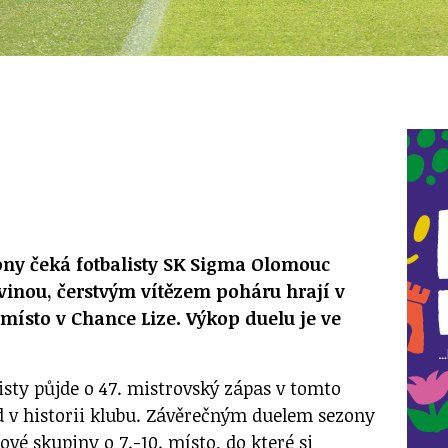
ony čeká fotbalisty SK Sigma Olomouc
rvinou, čerstvým vítězem poháru hrají v
 místo v Chance Lize. Výkop duelu je ve
isty půjde o 47. mistrovský zápas v tomto
rd v historii klubu. Závěrečným duelem sezony
vé skupiny o 7.-10. místo, do které si