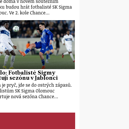
é doma v novém soutěžním
ku budou hrát fotbalisté SK Sigma
uc. Ve 2. kole Chance…
olo: Fotbalisté Sigmy
tují sezónu v Jablonci
 je pryč, jde se do ostrých zápasů.
listům SK Sigma Olomouc
rtuje nová sezóna Chance…