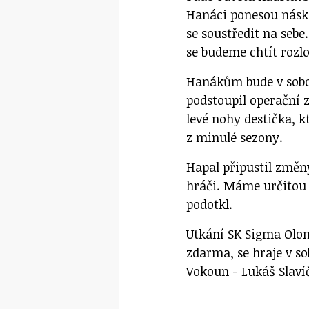
Hanáci ponesou násko
se soustředit na seb
se budeme chtít rozlo
Hanákům bude v sobot
podstoupil operační 
levé nohy destička, 
z minulé sezony.
Hapal připustil změn
hráči. Máme určitou 
podotkl.
Utkání SK Sigma Olom
zdarma, se hraje v so
Vokoun - Lukáš Slaví