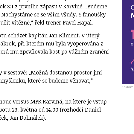
k 3:1 z prvního zápasu v Karviné. „Budeme
e. Nachystáme se se vším všudy. S fanoušky
učit vítězně,“ řekl trenér Pavel Hapal.
u scházet kapitán Jan Kliment. V úterý
zákrok, při kterém mu byla vyoperována z
která mu zpevňovala kost po vážném zranění
y v sestavě: „Možná dostanou prostor jiní
myšlenku, které se budeme věnovat,“
Reklam
ouc versus MFK Karviná, na které je vstup
botu 23. května od 14.00 (rozhodčí Daniel
ček, Jan Dohnálek).