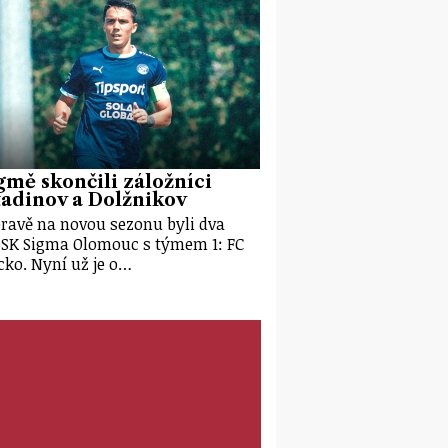
gmě skončili záložníci
adinov a Dolžnikov
pravě na novou sezonu byli dva
 SK Sigma Olomouc s týmem 1: FC
cko. Nyní už je o…