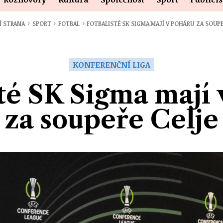
›
›
›
Í STRANA
SPORT
FOTBAL
FOTBALISTÉ SK SIGMA MAJÍ V POHÁRU ZA SOUP
KONFERENČNÍ LIGA
té SK Sigma mají
za soupeře Celje