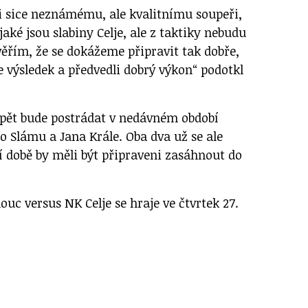
ti sice neznámému, ale kvalitnímu soupeři,
aké jsou slabiny Celje, ale z taktiky nebudu
věřím, že se dokážeme připravit tak dobře,
 výsledek a předvedli dobrý výkon“ podotkl
pět bude postrádat v nedávném období
o Slámu a Jana Krále. Oba dva už se ale
ší době by měli být připraveni zasáhnout do
uc versus NK Celje se hraje ve čtvrtek 27.