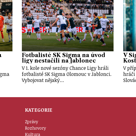
a
Fotbalisté SK Sigma na úvod
V Si
ligy nestačili na Jablonec
Kost
V 1. kole nové sezóny Chance Ligy hráli
V pří
Sigma
fotbalisté SK Sigma Olomouc v Jablonci.
hráči
Vybojovat nějaký…
Slová
KATEGORIE
Zprávy
Rozhovory
Kultura