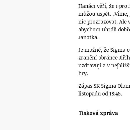
Hanáci věří, že i pro
můžou uspět. „Víme, j
nic prozrazovat. Ale 
abychom uhráli dobře
Janotka.
Je možné, že Sigma o
zranění obránce Jiříh
uzdravují a v nejbliž
hry.
Zápas SK Sigma Olomo
listopadu od 18:45.
Tisková zpráva