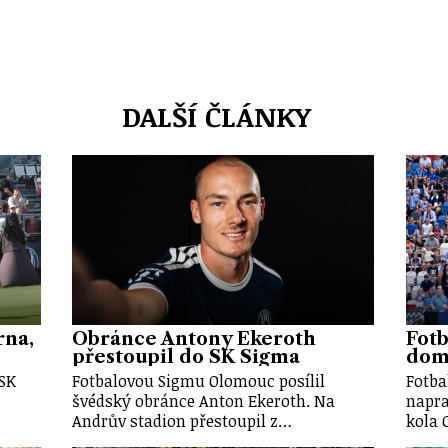
DALŠÍ ČLÁNKY
rna,
Obránce Antony Ekeroth
Fotb
přestoupil do SK Sigma
doma
 SK
Fotbalovou Sigmu Olomouc posílil
Fotba
švédský obránce Anton Ekeroth. Na
napra
Andrův stadion přestoupil z…
kola 