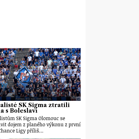
alisté SK Sigma ztratili
 s Boleslaví
listům SK Sigma Olomouc se
vit dojem z planého výkonu z první
Chance Ligy příliš…