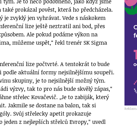
tní tým. Je to něco podobného, jako když jsme
 také prokázal pověst, která ho předcházela.
ý je zvyklý jen vyhrávat. Vede s náskokem
ferenční lize ještě neztratil ani bod, přes
 způsobem. Ale pokud podáme výkon na
ima, můžeme uspět,“ řekl trenér SK Sigma
ferenční lize počtvrté. A tentokrát to bude
i podle aktuální formy nejsilnějšímu soupeři.
inu skupiny, je to nejsilnější možný tým.
di výzvy, tak to pro nás bude skvělý zápas,“
áhne střelec Kovačevič. „Je to zabiják, který
t. Jakmile se dostane na balon, tak si
Reklam
góly. Svůj střelecky apetit prokazuje
o jeden z nejlepších střelců Evropy,“ uvedl