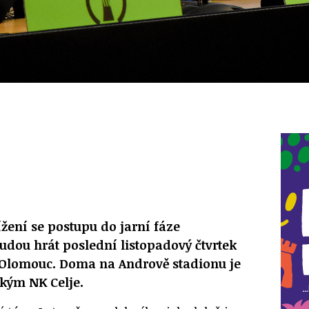
ížení se postupu do jarní fáze
budou hrát poslední listopadový čtvrtek
a Olomouc. Doma na Andrově stadionu je
ským NK Celje.