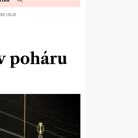
EŘE CELJE
 v poháru