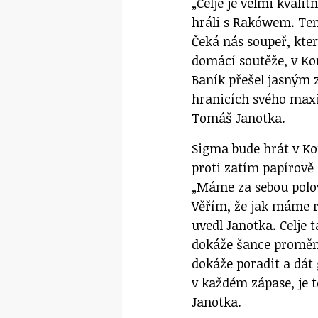
„Celje je velmi kvali
hráli s Rakówem. Ten
Čeká nás soupeř, kter
domácí soutěže, v Kon
Baník přešel jasným
hranicích svého max
Tomáš Janotka.
Sigma bude hrát v Kon
proti zatím papírově 
„Máme za sebou polov
Věřím, že jak máme rá
uvedl Janotka. Celje t
dokáže šance proměni
dokáže poradit a dát 
v každém zápase, je t
Janotka.