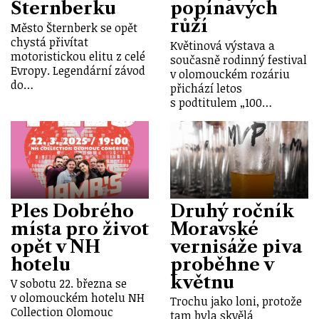
Šternberku
popínavých
růží
Město Šternberk se opět
chystá přivítat
Květinová výstava a
motoristickou elitu z celé
současně rodinný festival
Evropy. Legendární závod
v olomouckém rozáriu
do…
přichází letos
s podtitulem „100…
Ples Dobrého
Druhý ročník
místa pro život
Moravské
opět v NH
vernisáže piva
hotelu
proběhne v
květnu
V sobotu 22. března se
v olomouckém hotelu NH
Trochu jako loni, protože
Collection Olomouc
tam byla skvělá