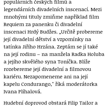
populárních českých filmů a
legendárních divadelních inscenací. Mezi
mnohými tituly zmiňme například film
Requiem za panenku či divadelní
inscenaci Hrdý Budžes. „Určitě probereme
její divadelní dětství a vzpomínky na
tatínka Jiřího Hrzána. Zeptám se jí také
na její rodinu – na manžela Radka Holuba
a jejího skvělého syna Toníčka. Blíže
rozebereme její divadelní a filmovou
kariéru. Nezapomeneme ani na její
kapelu Condurango," říká moderátorka
Ivana Plíhalová.
Hudební doprovod obstará Filip Tailor a