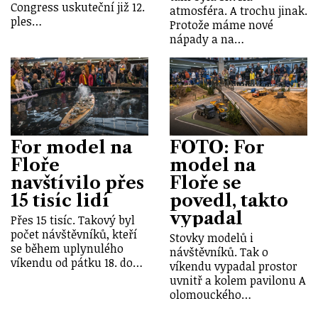
Congress uskuteční již 12.
atmosféra. A trochu jinak.
ples…
Protože máme nové
nápady a na…
For model na
FOTO: For
Floře
model na
navštívilo přes
Floře se
15 tisíc lidí
povedl, takto
vypadal
Přes 15 tisíc. Takový byl
počet návštěvníků, kteří
Stovky modelů i
se během uplynulého
návštěvníků. Tak o
víkendu od pátku 18. do…
víkendu vypadal prostor
uvnitř a kolem pavilonu A
olomouckého…