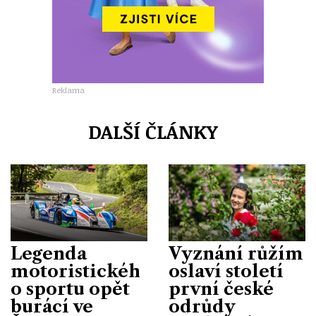
Reklama
DALŠÍ ČLÁNKY
Legenda
Vyznání růžím
motoristickéh
oslaví století
o sportu opět
první české
burácí ve
odrůdy