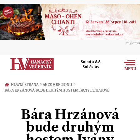
reklama
Sobota 8.8.
Soběslav
MENU
Zprávy
›
›
HLAVNÍ STRANA
AKCE V REGIONU
BÁRA HRZÁNOVÁ BUDE DRUHÝM HOSTEM IVANY PLÍHALOVÉ
Rozhovory
Olomouc
Kultura
Bára Hrzánová
Politika
Prostějov
Společnost
bude druhým
Hudba
Ekonomika
Přerov
Sport
hostem Ivany
Ženy