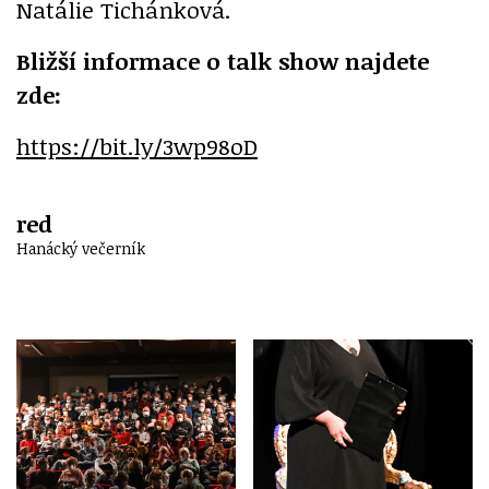
Natálie Tichánková.
Bližší informace o talk show najdete
zde:
https://bit.ly/3wp98oD
red
Hanácký večerník