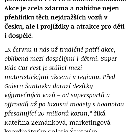
Akce je zcela zdarma a nabídne nejen
přehlídku těch nejdražších vozů v
Česku, ale i projížďky a atrakce pro děti
i dospělé.
„K červnu u nás už tradičně patří akce,
oblíbená mezi dospělými i dětmi. Super
Ride Car Fest je stálicí mezi
motoristickými akcemi v regionu. Před
Galerii Šantovka dorazí desítky
výjimečných vozů – od supersportů a
offroadů až po luxusní modely s hodnotou
přesahující 20 milionů korun,“
říká
Kateřina Zemánková, marketingová
koordinátorka Galerie Šantovka.