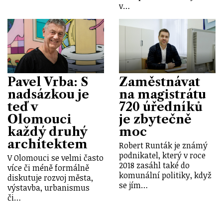
v…
Pavel Vrba: S
Zaměstnávat
nadsázkou je
na magistrátu
teď v
720 úředníků
Olomouci
je zbytečně
každý druhý
moc
architektem
Robert Runták je známý
podnikatel, který v roce
V Olomouci se velmi často
2018 zasáhl také do
více či méně formálně
komunální politiky, když
diskutuje rozvoj města,
se jím…
výstavba, urbanismus
či…