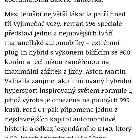
Mezi letošní největší lákadla patří hned
tři výjimečné vozy. Ferrari 296 Speciale
představí jednu z nejnovějších tváří
maranellské automobilky – extrémní
plug-in hybrid s výkonem blížícím se 900
koním a technikou zaměřenou na
maximální zážitek z jízdy. Aston Martin
Valhalla zaujme jako limitovaný hybridní
hypersport inspirovaný světem Formule 1,
jehož výroba je omezena na pouhých 999
kusů. Ford GT pak připomene jednu z
nejslavnějších kapitol automobilové
historie a odkaz legendárního GT40, který
v 60. letech triumfoval v Le Mans.