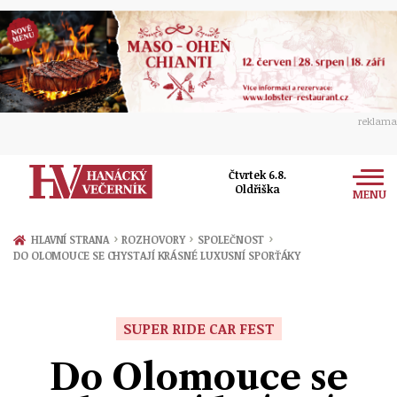
reklama
Čtvrtek 6.8.
Oldřiška
MENU
Zprávy
›
›
›
HLAVNÍ STRANA
ROZHOVORY
SPOLEČNOST
DO OLOMOUCE SE CHYSTAJÍ KRÁSNÉ LUXUSNÍ SPORŤÁKY
Rozhovory
Olomouc
Kultura
Politika
Prostějov
SUPER RIDE CAR FEST
Společnost
Hudba
Ekonomika
Do Olomouce se
Přerov
Sport
Ženy