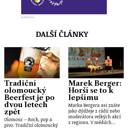
Reklama
DALŠÍ ČLÁNKY
Tradiční
Marek Berger:
olomoucký
Horší se to k
Beerfest je po
lepšímu
dvou letech
Marka Bergera asi znáte
zpět
jako dýdžeje z rádií nebo
moderátora velkých akcí
Olomouc – Rock, pop a
z regionu. V médiích…
pivo. Tradiční olomoucký