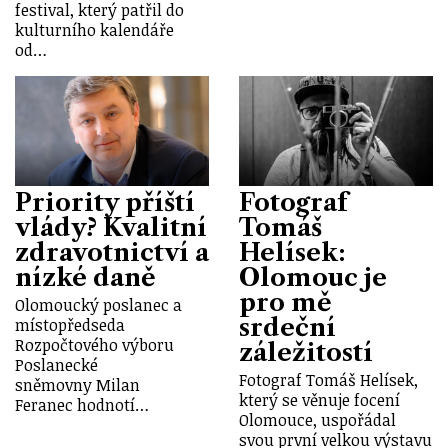
festival, který patřil do
kulturního kalendáře
od…
Priority příští
Fotograf
vlády? Kvalitní
Tomáš
zdravotnictví a
Helísek:
nízké daně
Olomouc je
pro mě
Olomoucký poslanec a
srdeční
místopředseda
Rozpočtového výboru
záležitostí
Poslanecké
Fotograf Tomáš Helísek,
sněmovny Milan
který se věnuje focení
Feranec hodnotí…
Olomouce, uspořádal
svou první velkou výstavu