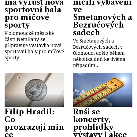
má vyrůst nová
ničili vybavení
sportovní hala
ve
pro míčové
Smetanových a
sporty
Bezručových
sadech
V olomoucké městské
části Nemilany se
Ve Smetanových a
připravuje výstavba nové
Bezručových sadech v
sportovní haly pro míčové
Olomouci došlo během
sporty.…
několika dnů ke dvěma
případům…
Filip Hradil:
Ruší se
Co
koncerty,
prozrazují min
prohlídky
ce
výstavy i akce