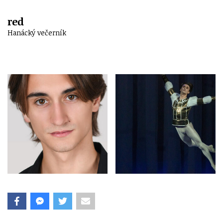
red
Hanácký večerník