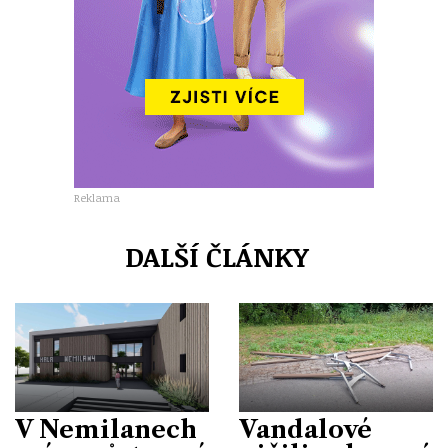
Reklama
DALŠÍ ČLÁNKY
V Nemilanech
Vandalové