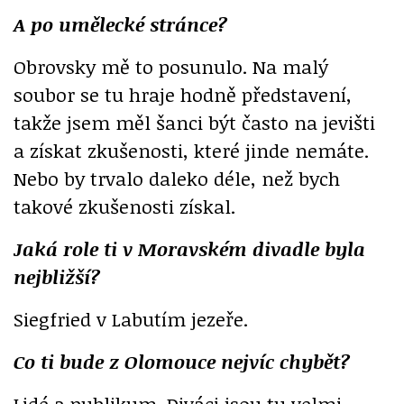
A po umělecké stránce?
Obrovsky mě to posunulo. Na malý
soubor se tu hraje hodně představení,
takže jsem měl šanci být často na jevišti
a získat zkušenosti, které jinde nemáte.
Nebo by trvalo daleko déle, než bych
takové zkušenosti získal.
Jaká role ti v Moravském divadle byla
nejbližší?
Siegfried v Labutím jezeře.
Co ti bude z Olomouce nejvíc chybět?
Lidé a publikum. Diváci jsou tu velmi