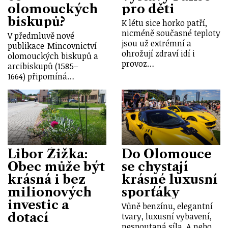
olomouckých
pro děti
biskupů?
K létu sice horko patří,
nicméně současné teploty
V předmluvě nové
jsou už extrémní a
publikace Mincovnictví
ohrožují zdraví idí i
olomouckých biskupů a
provoz…
arcibiskupů (1585–
1664) připomíná…
Libor Žižka:
Do Olomouce
Obec může být
se chystají
krásná i bez
krásné luxusní
milionových
sporťáky
investic a
Vůně benzínu, elegantní
dotací
tvary, luxusní vybavení,
nespoutaná síla. A nebo