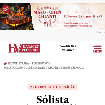
reklama
Pondělí 10.8.
Vavřinec
MENU
Zprávy
›
›
HLAVNÍ STRANA
ROZHOVORY
SÓLISTA OLOMOUCKÉHO BALETU MÁ PŘED SEBOU VELKOU…
Rozhovory
Olomouc
Kultura
Politika
Prostějov
Z OLOMOUCE DO PAŘÍŽE
Společnost
Hudba
Ekonomika
Sólista
Přerov
Sport
Ženy