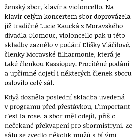
ženský sbor, klavír a violoncello. Na
klavír celým koncertem sbor doprovázela
již tradičně Lucie Kaucká z Moravského
divadla Olomouc, violoncello pak u této
skladby zaznělo v podání Elišky Vláčilové,
členky Moravské filharmonie, která je
také členkou Kassiopey. Procítěné podání
a upřímné dojetí i některých členek sboru
oslovilo celý sál.
Když dozněla poslední skladba uvedená
v programu před přestávkou, L'important
c'est la rose, a sbor měl odejít, přišlo
nečekané překvapení pro sbormistryni. Ze
sálu se zvedlo několik mužů s bílými