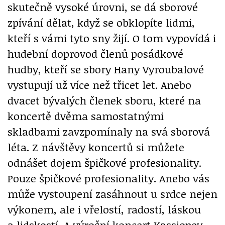
skutečně vysoké úrovni, se dá sborové
zpívání dělat, když se obklopíte lidmi,
kteří s vámi tyto sny žijí. O tom vypovídá i
hudební doprovod členů posádkové
hudby, kteří se sbory Hany Vyroubalové
vystupují už více než třicet let. Anebo
dvacet bývalých členek sboru, které na
koncertě dvěma samostatnými
skladbami zavzpomínaly na svá sborová
léta. Z návštěvy koncertů si můžete
odnášet dojem špičkové profesionality.
Pouze špičkové profesionality. Anebo vás
může vystoupení zasáhnout u srdce nejen
výkonem, ale i vřelostí, radostí, láskou
a lidskostí. A výroční koncert Kassiopey