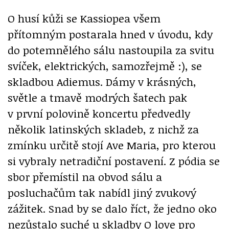
O husí kůži se Kassiopea všem
přítomným postarala hned v úvodu, kdy
do potemnělého sálu nastoupila za svitu
svíček, elektrických, samozřejmě :), se
skladbou Adiemus. Dámy v krásných,
světle a tmavě modrých šatech pak
v první polovině koncertu předvedly
několik latinských skladeb, z nichž za
zmínku určitě stojí Ave Maria, pro kterou
si vybraly netradiční postavení. Z pódia se
sbor přemístil na obvod sálu a
posluchačům tak nabídl jiný zvukový
zážitek. Snad by se dalo říct, že jedno oko
nezůstalo suché u skladby O love pro