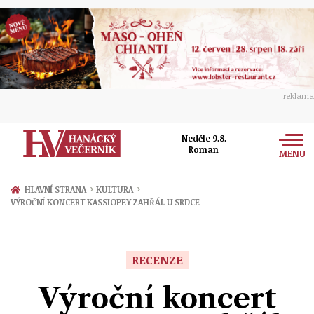
reklama
Neděle 9.8.
Roman
MENU
Zprávy
›
›
HLAVNÍ STRANA
KULTURA
VÝROČNÍ KONCERT KASSIOPEY ZAHŘÁL U SRDCE
Rozhovory
Olomouc
Kultura
Politika
Prostějov
RECENZE
Společnost
Hudba
Ekonomika
Výroční koncert
Přerov
Sport
Ženy