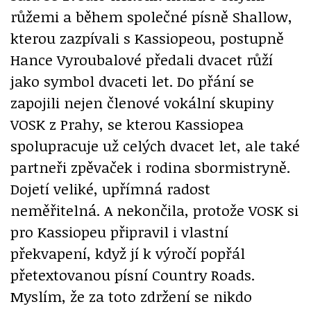
růžemi a během společné písně Shallow,
kterou zazpívali s Kassiopeou, postupně
Hance Vyroubalové předali dvacet růží
jako symbol dvaceti let. Do přání se
zapojili nejen členové vokální skupiny
VOSK z Prahy, se kterou Kassiopea
spolupracuje už celých dvacet let, ale také
partneři zpěvaček i rodina sbormistryně.
Dojetí veliké, upřímná radost
neměřitelná. A nekončila, protože VOSK si
pro Kassiopeu připravil i vlastní
překvapení, když jí k výročí popřál
přetextovanou písní Country Roads.
Myslím, že za toto zdržení se nikdo