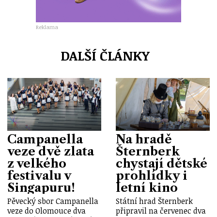
Reklama
DALŠÍ ČLÁNKY
Campanella
Na hradě
veze dvě zlata
Šternberk
z velkého
chystají dětské
festivalu v
prohlídky i
Singapuru!
letní kino
Pěvecký sbor Campanella
Státní hrad Šternberk
veze do Olomouce dva
připravil na červenec dva