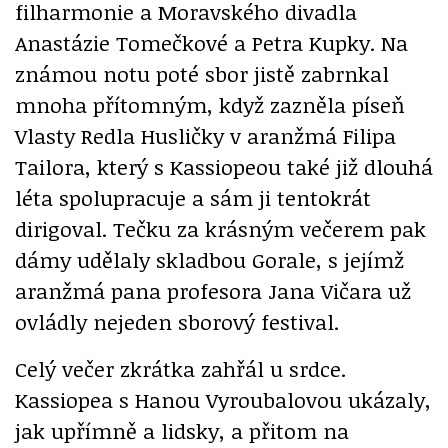
filharmonie a Moravského divadla
Anastázie Tomečkové a Petra Kupky. Na
známou notu poté sbor jistě zabrnkal
mnoha přítomným, když zazněla píseň
Vlasty Redla Husličky v aranžmá Filipa
Tailora, který s Kassiopeou také již dlouhá
léta spolupracuje a sám ji tentokrát
dirigoval. Tečku za krásným večerem pak
dámy udělaly skladbou Gorale, s jejímž
aranžmá pana profesora Jana Vičara už
ovládly nejeden sborový festival.
Celý večer zkrátka zahřál u srdce.
Kassiopea s Hanou Vyroubalovou ukázaly,
jak upřímně a lidsky, a přitom na