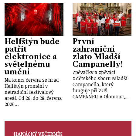
Helfštýn bude
První
patřit
zahraniční
elektronice a
zlato Mladší
světelnému
Campanelly!
umění
Zpěvačky a zpěváci
z dětského sboru Mladší
Na konci června se hrad
Campanella, který
Helfštýn promění v
funguje při ZUŠ
netradiční festivalový
CAMPANELLA Olomouc,…
areál. Od 26. do 28. června
2026…
HANÁCKÝ VEČERNÍK