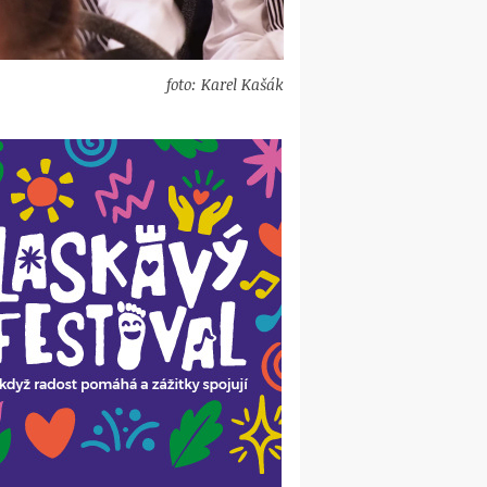
foto: Karel Kašák