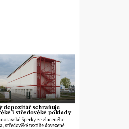
 depozitář schraňuje
ěké i středověké poklady
moravské šperky ze zlaceného
ra, středověké textilie dovezené