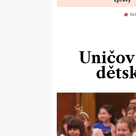
HLA
Uničov 
děts