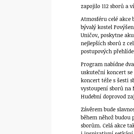
zapojilo 112 sborů a 
Atmosféru celé akce 
bývalý kostel Povýšen
Uničov, poskytne aku
nejlepších sborů z cel
postupových přehlíde
Program nabídne dva 
uskuteční koncert se 
koncert téže s šesti 
vystoupení sborů na 
Hudební doprovod zaj
Závěrem bude slavnost
během něhož budou p
sborům. Celá akce ta
i inspirativní setkán