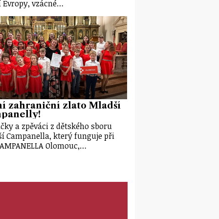
ní Evropy, vzácné…
í zahraniční zlato Mladší
panelly!
čky a zpěváci z dětského sboru
í Campanella, který funguje při
CAMPANELLA Olomouc,…