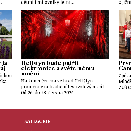
…
dětmi i milovníky letní…
z již
ila
Helfštýn bude patřit
Prvn
áj
elektronice a světelnému
Cam
umění
tickou
Zpěva
Na konci června se hrad Helfštýn
iska
Mladš
promění v netradiční festivalový areál.
ZUŠ 
Od 26. do 28. června 2026…
KATEGORIE