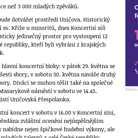
více než 3 000 mladých zpěváků.
bude dotvářet prostředí Uničova. Historický
í sv. Kříže u minoritů, dnes Koncertní síň
sticky jedinečný prostor pro vystoupení 12
é republiky, kteří byli vybráni z krajských
k.
hlavní koncertní bloky: v pátek 29. května se
šesti sbory, v sobotu 30. května naváže druhý
sbory. Diváci se mohou těšit také na společné
Reklam
Masarykově náměstí v sobotu ve 14.45.
istí Uničovská Přespolanka.
ní koncert v sobotu v 16.00 v Koncertní síni,
ředána zvláštní ocenění nejúspěšnějším
k nabídne nejen špičkové hudební výkony, ale
í mladých talentů z celé České republiky.