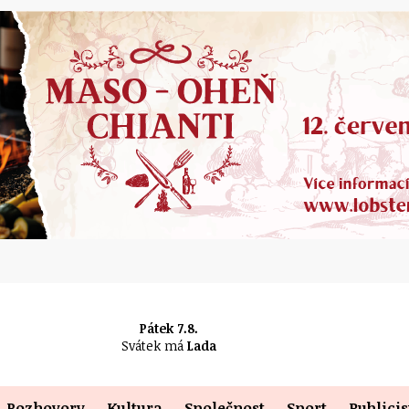
Pátek 7.8.
Svátek má
Lada
Rozhovory
Kultura
Společnost
Sport
Publicis