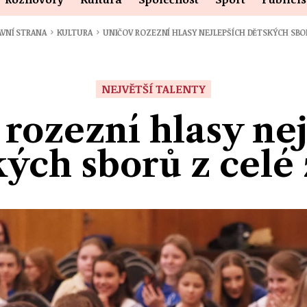
›
›
VNÍ STRANA
KULTURA
UNIČOV ROZEZNÍ HLASY NEJLEPŠÍCH DĚTSKÝCH SB
NEJVĚTŠÍ TALENTY
rozezní hlasy ne
kých sborů z celé