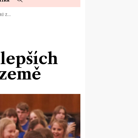
ORŮ Z…
jlepších
 země