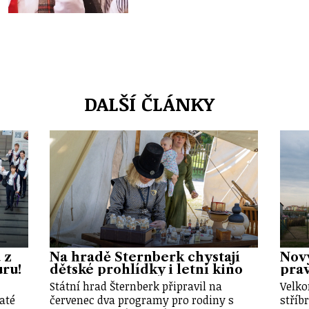
DALŠÍ ČLÁNKY
 z
Na hradě Šternberk chystají
Nový
uru!
dětské prohlídky i letní kino
prav
Státní hrad Šternberk připravil na
Velko
até
červenec dva programy pro rodiny s
stříb