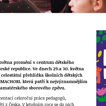
 května promění v centrum dětského
eské republice. Ve dnech 29.a 30. května
. celostátní přehlídka školních dětských
IMACHORI, která patří k nejvýznamnějším
i amatérského sborového zpěvu.
ezentací celoroční práce pedagogů,
ětí z Česka. V letošním roce se do nich