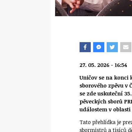
27. 05. 2026 - 16:54
Uničov se na konci
sborového zpěvu v Č
se zde uskuteční 35
pěveckých sborů PR
událostem v oblast
Tato přehlídka je pr
sbormistrů a tisíců d