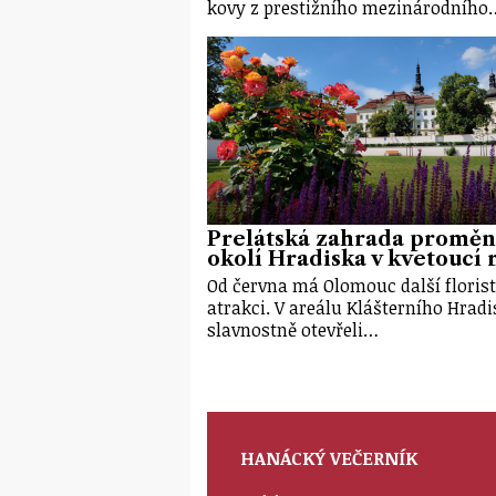
kovy z prestižního mezinárodního
Prelátská zahrada proměn
okolí Hradiska v kvetoucí r
Od června má Olomouc další floris
atrakci. V areálu Klášterního Hrad
slavnostně otevřeli…
HANÁCKÝ VEČERNÍK