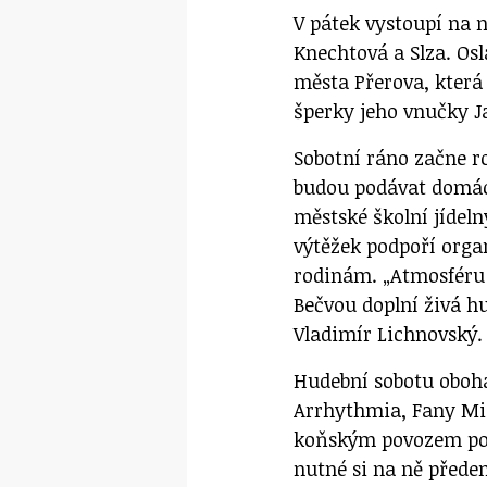
V pátek vystoupí na 
Knechtová a Slza. Osl
města Přerova, která p
šperky jeho vnučky 
Sobotní ráno začne r
budou podávat domácí
městské školní jídeln
výtěžek podpoří org
rodinám. „Atmosféru 
Bečvou doplní živá 
Vladimír Lichnovský.
Hudební sobotu oboha
Arrhythmia, Fany Mi
koňským povozem pod
nutné si na ně před