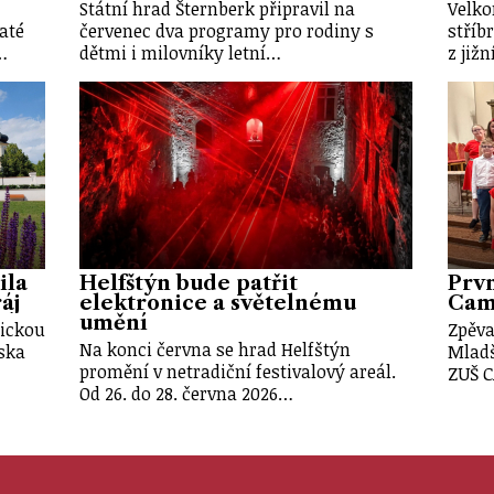
Státní hrad Šternberk připravil na
Velko
até
červenec dva programy pro rodiny s
stříb
…
dětmi i milovníky letní…
z již
ila
Helfštýn bude patřit
Prvn
áj
elektronice a světelnému
Cam
umění
tickou
Zpěva
Na konci června se hrad Helfštýn
iska
Mladš
promění v netradiční festivalový areál.
ZUŠ 
Od 26. do 28. června 2026…