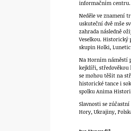
informačním centru.
Neděle ve znamení tra
uskuteční dvě mše sv
zahrada následně ož
Veselkou. Historický
skupin Holki, Luneti
Na Horním náměstí pr
kejklíři, středověko
se mohou těšit na stř
historické tance i s
spolku Anima Histori
Slavnosti se zúčastní
Hory, Ukrajiny, Polsk