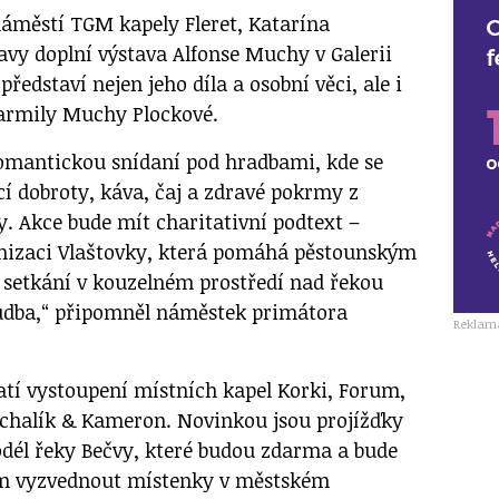
náměstí TGM kapely Fleret, Katarína
avy doplní výstava Alfonse Muchy v Galerii
ředstaví nejen jeho díla a osobní věci, ale i
Jarmily Muchy Plockové.
omantickou snídaní pod hradbami, kde se
 dobroty, káva, čaj a zdravé pokrmy z
y. Akce bude mít charitativní podtext –
anizaci Vlaštovky, která pomáhá pěstounským
setkání v kouzelném prostředí nad řekou
hudba,“ připomněl náměstek primátora
Reklam
tí vystoupení místních kapel Korki, Forum,
chalík & Kameron. Novinkou jsou projížďky
él řeky Bečvy, které budou zdarma a bude
em vyzvednout místenky v městském