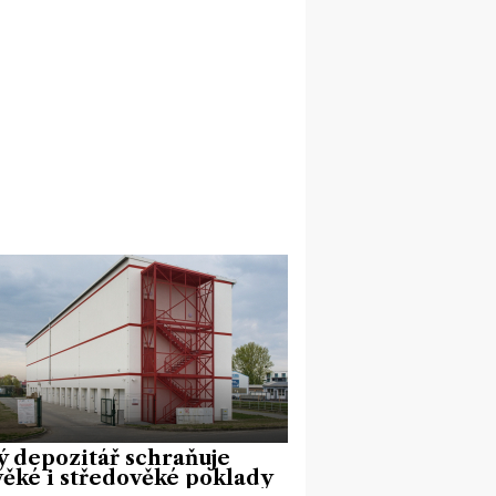
 depozitář schraňuje
ěké i středověké poklady