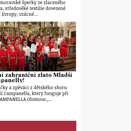
moravské šperky ze zlaceného
ra, středověké textilie dovezené
ní Evropy, vzácné…
í zahraniční zlato Mladší
panelly!
čky a zpěváci z dětského sboru
í Campanella, který funguje při
CAMPANELLA Olomouc,…