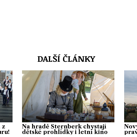
DALŠÍ ČLÁNKY
 z
Na hradě Šternberk chystají
Nový
uru!
dětské prohlídky i letní kino
prav