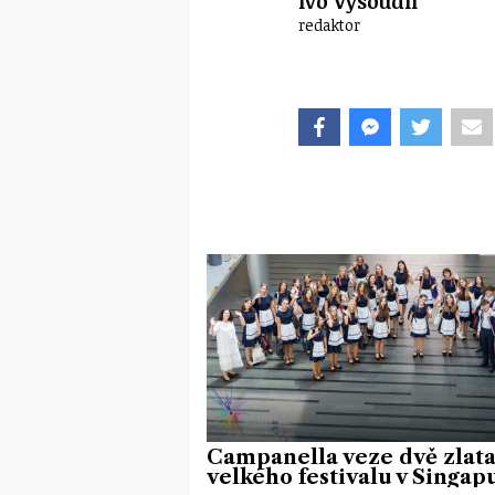
Ivo Vysoudil
redaktor
Campanella veze dvě zlata
velkého festivalu v Singap