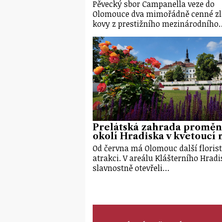
Pěvecký sbor Campanella veze do
Olomouce dva mimořádně cenné zl
kovy z prestižního mezinárodního
Prelátská zahrada proměn
okolí Hradiska v kvetoucí r
Od června má Olomouc další floris
atrakci. V areálu Klášterního Hrad
slavnostně otevřeli…