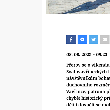
08. 08. 2025 - 09:23
Přerov se o víkendu
Svatovavřineckých 
návštěvníkům bohatý
duchovního rozměru
Vavřince, patrona p
chybět historický 
děti i dospělí se mo