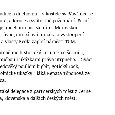
dice a duchovna – v kostele sv. Vavřince se
até, adorace a svátostné požehnání. Farní
ije hudebním posezením s Moravskou
 průvod, cimbálová muzika a vystoupení
c a Vlasty Redla zaplní náměstí TGM.
oběhne historický jarmark se šermíři,
u hudbou i ukázkami práva útrpného. „Diváci
edověký pouliční bigbít, gotický rock,
okolnické ukázky,“ láká Renata Tšponová ze
ca.
 také delegace z partnerských měst z Černé
a, Slovenska a dalších českých měst.