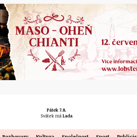
Pátek 7.8.
Svátek má
Lada
Rozhovory
Kultura
Společnost
Sport
Publicis