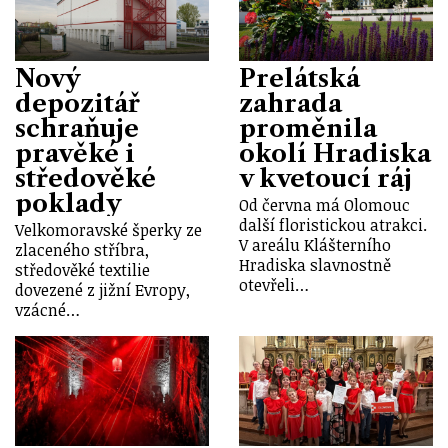
Nový
Prelátská
depozitář
zahrada
schraňuje
proměnila
pravěké i
okolí Hradiska
středověké
v kvetoucí ráj
poklady
Od června má Olomouc
další floristickou atrakci.
Velkomoravské šperky ze
V areálu Klášterního
zlaceného stříbra,
Hradiska slavnostně
středověké textilie
otevřeli…
dovezené z jižní Evropy,
vzácné…