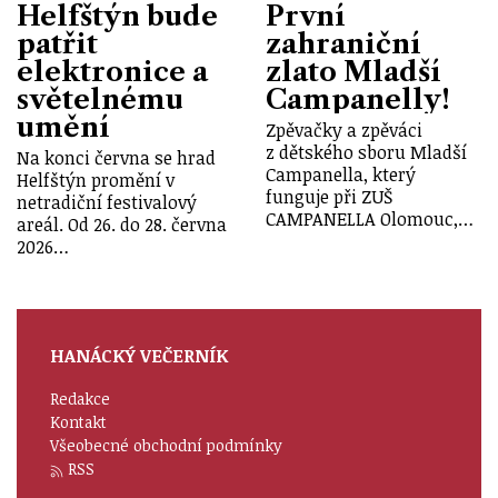
Helfštýn bude
První
patřit
zahraniční
elektronice a
zlato Mladší
světelnému
Campanelly!
umění
Zpěvačky a zpěváci
z dětského sboru Mladší
Na konci června se hrad
Campanella, který
Helfštýn promění v
funguje při ZUŠ
netradiční festivalový
CAMPANELLA Olomouc,…
areál. Od 26. do 28. června
2026…
HANÁCKÝ VEČERNÍK
Redakce
Kontakt
Všeobecné obchodní podmínky
RSS