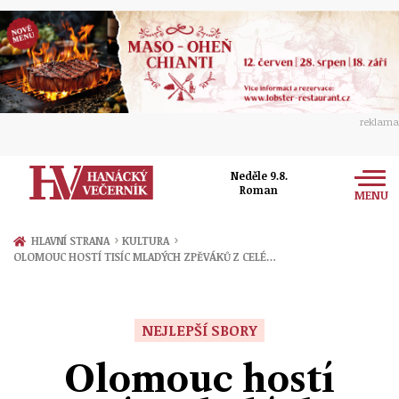
reklama
Neděle 9.8.
Roman
MENU
Zprávy
›
›
HLAVNÍ STRANA
KULTURA
OLOMOUC HOSTÍ TISÍC MLADÝCH ZPĚVÁKŮ Z CELÉ…
Rozhovory
Olomouc
Kultura
Politika
Prostějov
NEJLEPŠÍ SBORY
Společnost
Hudba
Ekonomika
Olomouc hostí
Přerov
Sport
Ženy