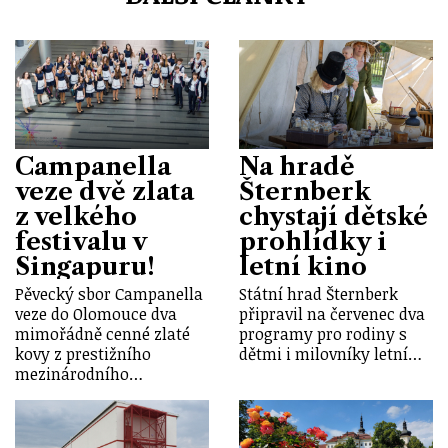
Campanella
Na hradě
veze dvě zlata
Šternberk
z velkého
chystají dětské
festivalu v
prohlídky i
Singapuru!
letní kino
Pěvecký sbor Campanella
Státní hrad Šternberk
veze do Olomouce dva
připravil na červenec dva
mimořádně cenné zlaté
programy pro rodiny s
kovy z prestižního
dětmi i milovníky letní…
mezinárodního…