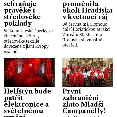
schraňuje
proměnila
pravěké i
okolí Hradiska
středověké
v kvetoucí ráj
poklady
Od června má Olomouc
další floristickou atrakci.
Velkomoravské šperky ze
V areálu Klášterního
zlaceného stříbra,
Hradiska slavnostně
středověké textilie
otevřeli…
dovezené z jižní Evropy,
vzácné…
Helfštýn bude
První
patřit
zahraniční
elektronice a
zlato Mladší
světelnému
Campanelly!