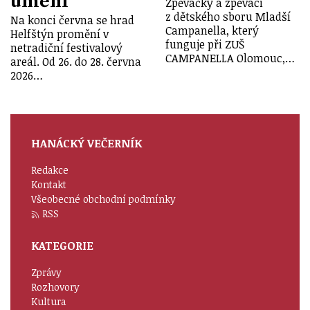
umění
Zpěvačky a zpěváci
z dětského sboru Mladší
Na konci června se hrad
Campanella, který
Helfštýn promění v
funguje při ZUŠ
netradiční festivalový
CAMPANELLA Olomouc,…
areál. Od 26. do 28. června
2026…
HANÁCKÝ VEČERNÍK
Redakce
Kontakt
Všeobecné obchodní podmínky
RSS
KATEGORIE
Zprávy
Rozhovory
Kultura