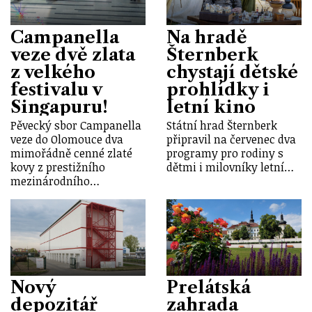
Campanella
Na hradě
veze dvě zlata
Šternberk
z velkého
chystají dětské
festivalu v
prohlídky i
Singapuru!
letní kino
Pěvecký sbor Campanella
Státní hrad Šternberk
veze do Olomouce dva
připravil na červenec dva
mimořádně cenné zlaté
programy pro rodiny s
kovy z prestižního
dětmi i milovníky letní…
mezinárodního…
Nový
Prelátská
depozitář
zahrada