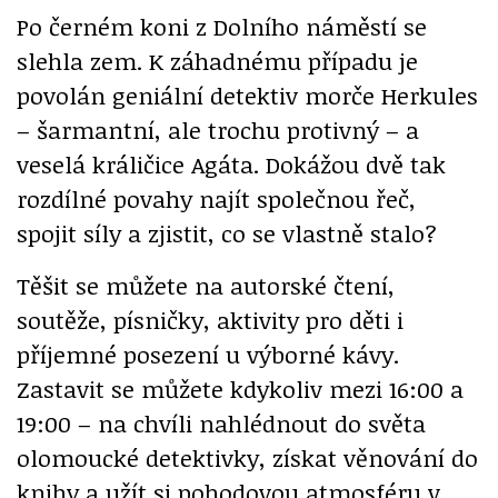
Po černém koni z Dolního náměstí se
slehla zem. K záhadnému případu je
povolán geniální detektiv morče Herkules
– šarmantní, ale trochu protivný – a
veselá králičice Agáta. Dokážou dvě tak
rozdílné povahy najít společnou řeč,
spojit síly a zjistit, co se vlastně stalo?
Těšit se můžete na autorské čtení,
soutěže, písničky, aktivity pro děti i
příjemné posezení u výborné kávy.
Zastavit se můžete kdykoliv mezi 16:00 a
19:00 – na chvíli nahlédnout do světa
olomoucké detektivky, získat věnování do
knihy a užít si pohodovou atmosféru v