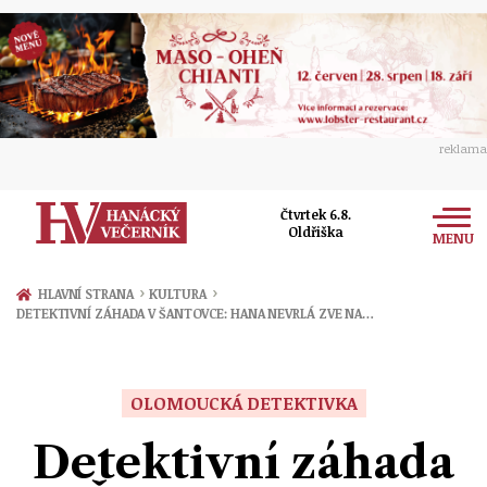
reklama
Čtvrtek 6.8.
Oldřiška
MENU
Zprávy
›
›
HLAVNÍ STRANA
KULTURA
DETEKTIVNÍ ZÁHADA V ŠANTOVCE: HANA NEVRLÁ ZVE NA…
Rozhovory
Olomouc
Kultura
Politika
Prostějov
OLOMOUCKÁ DETEKTIVKA
Společnost
Hudba
Ekonomika
Detektivní záhada
Přerov
Sport
Ženy