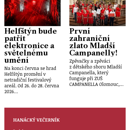
Helfštýn bude
První
patřit
zahraniční
elektronice a
zlato Mladší
světelnému
Campanelly!
umění
Zpěvačky a zpěváci
z dětského sboru Mladší
Na konci června se hrad
Campanella, který
Helfštýn promění v
funguje při ZUŠ
netradiční festivalový
CAMPANELLA Olomouc,…
areál. Od 26. do 28. června
2026…
HANÁCKÝ VEČERNÍK