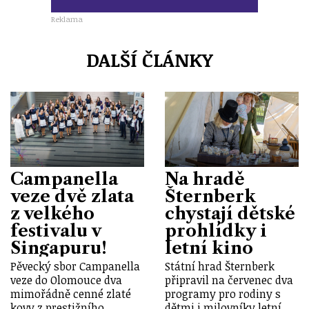
Reklama
DALŠÍ ČLÁNKY
Campanella
Na hradě
veze dvě zlata
Šternberk
z velkého
chystají dětské
festivalu v
prohlídky i
Singapuru!
letní kino
Pěvecký sbor Campanella
Státní hrad Šternberk
veze do Olomouce dva
připravil na červenec dva
mimořádně cenné zlaté
programy pro rodiny s
kovy z prestižního
dětmi i milovníky letní…