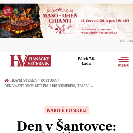
reklama
Pátek 7.8.
Lada
MENU
Zprávy
›
›
HLAVNÍ STRANA
KULTURA
DEN V ŠANTOVCE: BETLÉM S BRÜCKNEREM, TARJA I…
Rozhovory
Olomouc
Kultura
Politika
Prostějov
NABITÉ PONDĚLÍ
Společnost
Hudba
Ekonomika
Den v Šantovce:
Přerov
Sport
Ženy