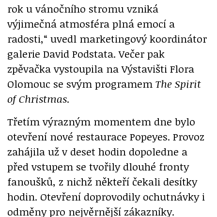
rok u vánočního stromu vzniká
výjimečná atmosféra plná emocí a
radosti,“ uvedl marketingový koordinátor
galerie David Podstata. Večer pak
zpěvačka vystoupila na Výstavišti Flora
Olomouc se svým programem
The Spirit
of Christmas
.
Třetím výrazným momentem dne bylo
otevření nové restaurace Popeyes. Provoz
zahájila už v deset hodin dopoledne a
před vstupem se tvořily dlouhé fronty
fanoušků, z nichž někteří čekali desítky
hodin. Otevření doprovodily ochutnávky i
odměny pro nejvěrnější zákazníky.