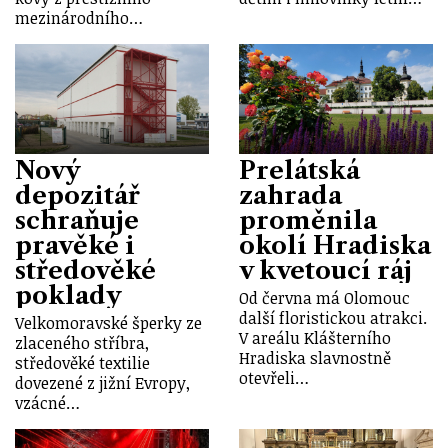
mezinárodního…
Nový
Prelátská
depozitář
zahrada
schraňuje
proměnila
pravěké i
okolí Hradiska
středověké
v kvetoucí ráj
poklady
Od června má Olomouc
další floristickou atrakci.
Velkomoravské šperky ze
V areálu Klášterního
zlaceného stříbra,
Hradiska slavnostně
středověké textilie
otevřeli…
dovezené z jižní Evropy,
vzácné…