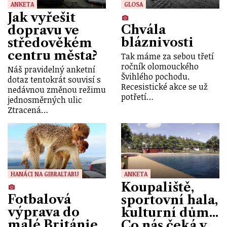
ANKETA
GLOSA
Jak vyřešit
Chvála
dopravu ve
bláznivosti
středověkém
centru města?
Tak máme za sebou třetí
ročník olomouckého
Náš pravidelný anketní
Švihlého pochodu.
dotaz tentokrát souvisí s
Recesistické akce se už
nedávnou změnou režimu
potřetí…
jednosměrných ulic
Ztracená…
HANÁCI NA GIBRALTARU
ANKETA
Koupaliště,
Fotbalová
sportovní hala,
výprava do
kulturní dům...
malé Británie
Co nás čeká v