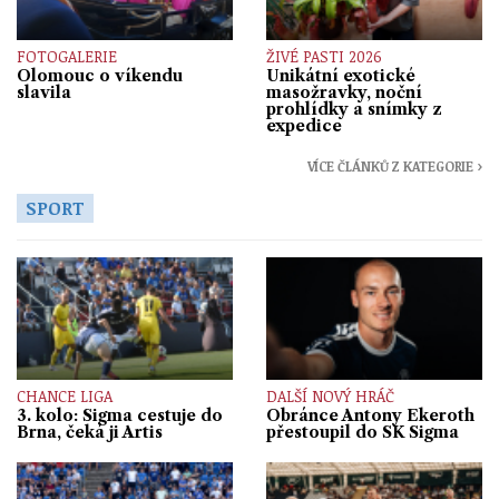
FOTOGALERIE
ŽIVÉ PASTI 2026
Olomouc o víkendu
Unikátní exotické
slavila
masožravky, noční
prohlídky a snímky z
expedice
VÍCE ČLÁNKŮ Z KATEGORIE ›
SPORT
CHANCE LIGA
DALŠÍ NOVÝ HRÁČ
3. kolo: Sigma cestuje do
Obránce Antony Ekeroth
Brna, čeká ji Artis
přestoupil do SK Sigma