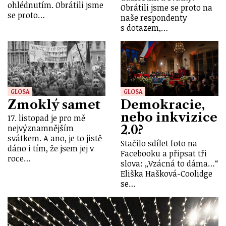
ohlédnutím. Obrátili jsme
Obrátili jsme se proto na
se proto…
naše respondenty
s dotazem,…
GLOSA
GLOSA
Zmoklý samet
Demokracie,
nebo inkvizice
17. listopad je pro mě
2.0?
nejvýznamnějším
svátkem. A ano, je to jistě
Stačilo sdílet foto na
dáno i tím, že jsem jej v
Facebooku a připsat tři
roce…
slova: „Vzácná to dáma…“
Eliška Hašková-Coolidge
se…