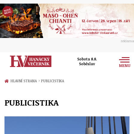
reklama
Sobota 8.8.
Soběslav
MENU
Zprávy
›
HLAVNÍ STRANA
PUBLICISTIKA
Rozhovory
Olomouc
PUBLICISTIKA
Kultura
Politika
Prostějov
Společnost
Hudba
Ekonomika
Přerov
Sport
Ženy