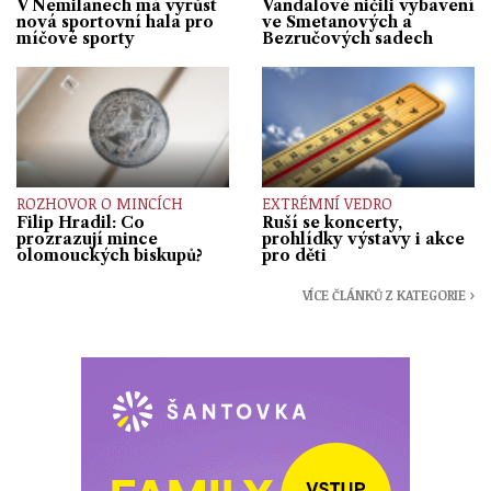
V Nemilanech má vyrůst
Vandalové ničili vybavení
nová sportovní hala pro
ve Smetanových a
míčové sporty
Bezručových sadech
ROZHOVOR O MINCÍCH
EXTRÉMNÍ VEDRO
Filip Hradil: Co
Ruší se koncerty,
prozrazují mince
prohlídky výstavy i akce
olomouckých biskupů?
pro děti
VÍCE ČLÁNKŮ Z KATEGORIE ›