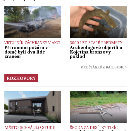
VRTULNÍK ZÁCHRANKY V AKCI
3000 LET STARÉ PŘEDMĚTY
Při ranním požáru v
Archeologové objevili u
domě byli dva lidé
Kojetína bronzový
zraněni
poklad
VÍCE ČLÁNKŮ Z KATEGORIE ›
ROZHOVORY
MĚSTO SCHVÁLILO STUDII
ŠKODA ZA DESÍTKY TISÍC