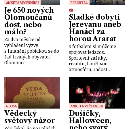
ANKETA VEČERNÍKU
REPORTÁŽ
Je 650 nových
Sladké dobytí
Olomoučanů
Jerevanu aneb
dost, nebo
Hanáci za
málo?
horou Ararat
Za dva měsíce od
vyhlášení výzvy
S fotbalem si můžeme
s finanční pobídkou se do
spojovat ledacos.
řad trvalých obyvatel
Sportovní zážitky,
Olomouce…
rivalitu, bouřlivou
atmosféru, radost…
GLOSA
ANKETA VEČERNÍKU
Vědecký
Dušičky,
světový názor
Halloween,
nebo svatý
Kdo čekal, že po volbách