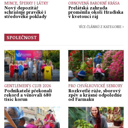
MINCE, ŠPERKY I LÁTKY
OBNOVENÁ BAROKNÍ KRÁSA
Nový depozitář
Prelátská zahrada
schraňuje pravěké i
proměnila okolí Hradiska
středověké poklady
v kvetoucí ráj
VÍCE ČLÁNKŮ Z KATEGORIE ›
SPOLEČNOST
GENTLEMEN’S CLUB 2026
PRO CHVÁLKOVICKÉ SENIORY
Podnikatelé překonali
Rozkvetlé růže, sborový
rekord a věnovali 680
zpěv a krásné odpoledne
tisíc korun
od Farmaku