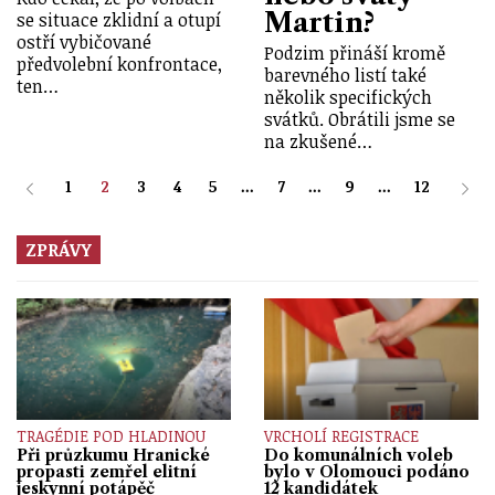
Martin?
se situace zklidní a otupí
ostří vybičované
Podzim přináší kromě
předvolební konfrontace,
barevného listí také
ten…
několik specifických
svátků. Obrátili jsme se
na zkušené…
1
2
3
4
5
...
7
...
9
...
12
ZPRÁVY
TRAGÉDIE POD HLADINOU
VRCHOLÍ REGISTRACE
Při průzkumu Hranické
Do komunálních voleb
propasti zemřel elitní
bylo v Olomouci podáno
jeskynní potápěč
12 kandidátek