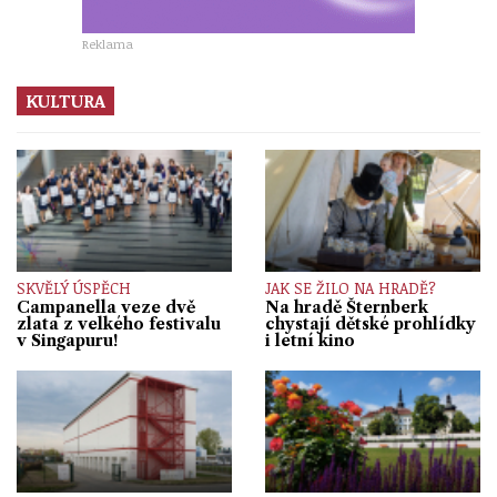
Reklama
KULTURA
SKVĚLÝ ÚSPĚCH
JAK SE ŽILO NA HRADĚ?
Campanella veze dvě
Na hradě Šternberk
zlata z velkého festivalu
chystají dětské prohlídky
v Singapuru!
i letní kino