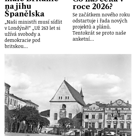
na jihu
roce 2026?
Španělska
Se začátkem nového roku
odstartuje i řada nových
„Naši ministři musí sídlit
projektů a plánů.
v Londýně!“ „Už 263 let si
Tentokrát se proto naše
užívá svobody a
anketní…
demokracie pod
britskou…