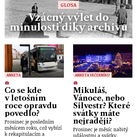
GLOSA
Vzácný výlet do
minulosti díky archivu
ANKETA
ANKETA VEČERNÍKU
Co se kde
Mikuláš,
v letošním
Vánoce, nebo
roce opravdu
Silvestr? Které
povedlo?
svátky máte
nejraději?
Prosinec je posledním
měsícem roku, což vybízí
Prosinec je měsíc nabitý
k rekapitulacím a
událostmi a svátky.