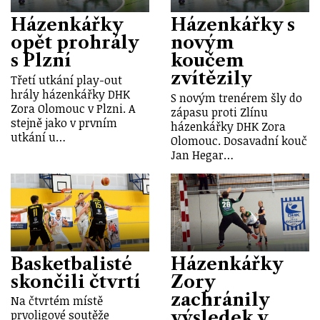
Házenkářky
Házenkářky s
opět prohrály
novým
s Plzní
koučem
zvítězily
Třetí utkání play-out
hrály házenkářky DHK
S novým trenérem šly do
Zora Olomouc v Plzni. A
zápasu proti Zlínu
stejně jako v prvním
házenkářky DHK Zora
utkání u…
Olomouc. Dosavadní kouč
Jan Hegar…
Basketbalisté
Házenkářky
skončili čtvrtí
Zory
zachránily
Na čtvrtém místě
výsledek v
prvoligové soutěže