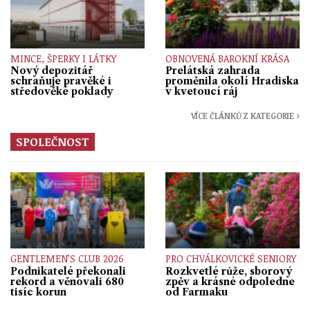
MINCE, ŠPERKY I LÁTKY
OBNOVENÁ BAROKNÍ KRÁSA
Nový depozitář
Prelátská zahrada
schraňuje pravěké i
proměnila okolí Hradiska
středověké poklady
v kvetoucí ráj
VÍCE ČLÁNKŮ Z KATEGORIE ›
SPOLEČNOST
GENTLEMEN’S CLUB 2026
PRO CHVÁLKOVICKÉ SENIORY
Podnikatelé překonali
Rozkvetlé růže, sborový
rekord a věnovali 680
zpěv a krásné odpoledne
tisíc korun
od Farmaku