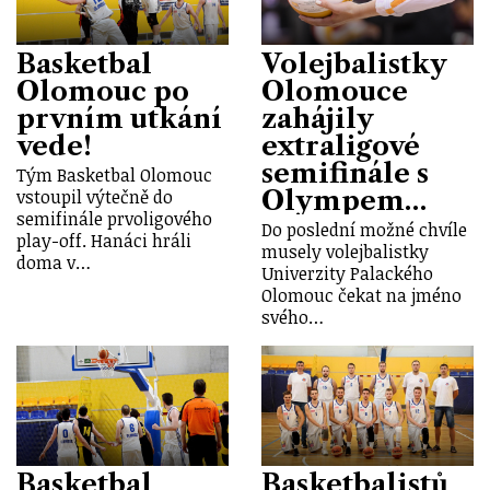
Basketbal
Volejbalistky
Olomouc po
Olomouce
prvním utkání
zahájily
vede!
extraligové
semifinále s
Tým Basketbal Olomouc
Olympem…
vstoupil výtečně do
semifinále prvoligového
Do poslední možné chvíle
play-off. Hanáci hráli
musely volejbalistky
doma v…
Univerzity Palackého
Olomouc čekat na jméno
svého…
Basketbal
Basketbalistů