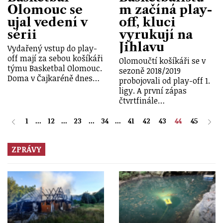
Olomouc se
m začíná play-
ujal vedení v
off, kluci
sérii
vyrukují na
Jihlavu
Vydařený vstup do play-
off mají za sebou košíkáři
Olomoučtí košíkáři se v
týmu Basketbal Olomouc.
sezoně 2018/2019
Doma v Čajkaréně dnes…
probojovali od play-off 1.
ligy. A první zápas
čtvrtfinále…
1
...
12
...
23
...
34
...
41
42
43
44
45
ZPRÁVY