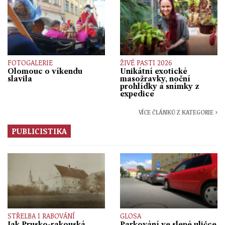
FOTOGALERIE
ŽIVÉ PASTI 2026
Olomouc o víkendu
Unikátní exotické
slavila
masožravky, noční
prohlídky a snímky z
expedice
VÍCE ČLÁNKŮ Z KATEGORIE ›
PUBLICISTIKA
STŘELBA I RABOVÁNÍ
GLOSA
Jak Prusko-rakouská
Parkování ve slepé uličce