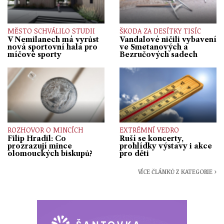
MĚSTO SCHVÁLILO STUDII
ŠKODA ZA DESÍTKY TISÍC
V Nemilanech má vyrůst
Vandalové ničili vybavení
nová sportovní hala pro
ve Smetanových a
míčové sporty
Bezručových sadech
ROZHOVOR O MINCÍCH
EXTRÉMNÍ VEDRO
Filip Hradil: Co
Ruší se koncerty,
prozrazují mince
prohlídky výstavy i akce
olomouckých biskupů?
pro děti
VÍCE ČLÁNKŮ Z KATEGORIE ›