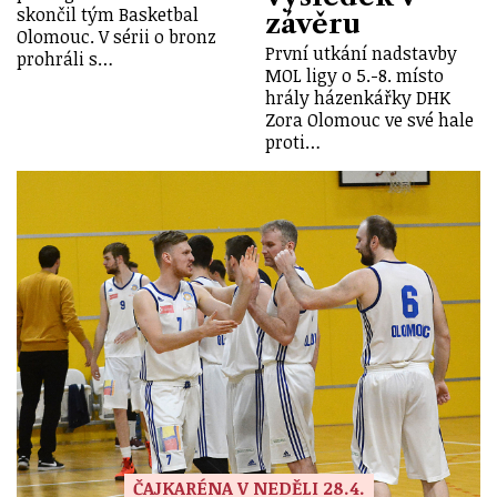
skončil tým Basketbal
závěru
Olomouc. V sérii o bronz
První utkání nadstavby
prohráli s…
MOL ligy o 5.-8. místo
hrály házenkářky DHK
Zora Olomouc ve své hale
proti…
ČAJKARÉNA V NEDĚLI 28.4.