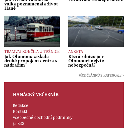
válka poznamenala život
Hané
TRAMVAJ KONČILA U TRŽNICE
ANKETA
Jak Olomouc získala
Která silnice je v
druhé propojení centra s
Olomouci nejvíc
nádražím
nebezpečná?
VÍCE ČLÁNKŮ Z KATEGORIE ›
HANÁCKÝ VEČERNÍK
Redakce
Kontakt
Všeobecné obchodní podmínky
RSS