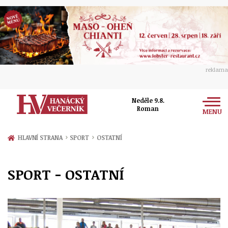
reklama
Neděle 9.8.
Roman
MENU
Zprávy
›
›
HLAVNÍ STRANA
SPORT
OSTATNÍ
Rozhovory
Olomouc
SPORT - OSTATNÍ
Kultura
Politika
Prostějov
Společnost
Hudba
Ekonomika
Přerov
Sport
Ženy