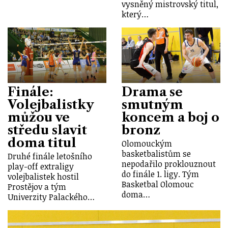
vysněný mistrovský titul,
který…
Finále:
Drama se
Volejbalistky
smutným
můžou ve
koncem a boj o
středu slavit
bronz
doma titul
Olomouckým
basketbalistům se
Druhé finále letošního
nepodařilo proklouznout
play-off extraligy
do finále 1. ligy. Tým
volejbalistek hostil
Basketbal Olomouc
Prostějov a tým
doma…
Univerzity Palackého…