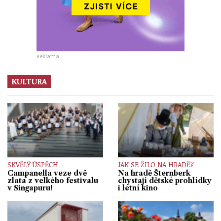
Reklama
KULTURA
SKVĚLÝ ÚSPĚCH
JAK SE ŽILO NA HRADĚ?
Campanella veze dvě
Na hradě Šternberk
zlata z velkého festivalu
chystají dětské prohlídky
v Singapuru!
i letní kino