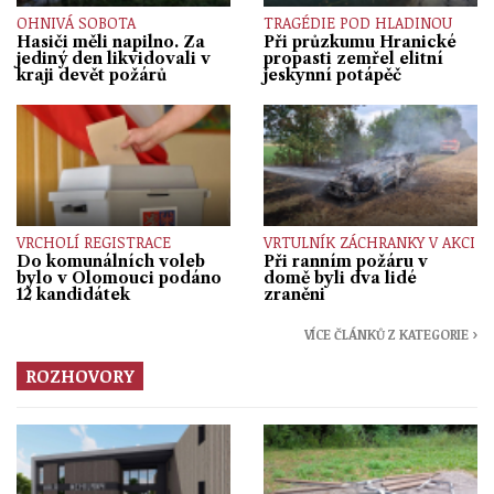
OHNIVÁ SOBOTA
TRAGÉDIE POD HLADINOU
Hasiči měli napilno. Za
Při průzkumu Hranické
jediný den likvidovali v
propasti zemřel elitní
kraji devět požárů
jeskynní potápěč
VRCHOLÍ REGISTRACE
VRTULNÍK ZÁCHRANKY V AKCI
Do komunálních voleb
Při ranním požáru v
bylo v Olomouci podáno
domě byli dva lidé
12 kandidátek
zraněni
VÍCE ČLÁNKŮ Z KATEGORIE ›
ROZHOVORY