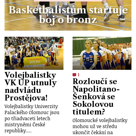
Basketbalistům startuje
boj o bronz
Volejbalistky
1
Rozloučí se
VK UP utnuly
Napolitano-
nadvládu
Šenková se
Prostějova!
Sokolovou
Volejbalistky Univerzity
titulem?
Palackého Olomouc jsou
po třiadvaceti letech
Olomoucké volejbalistky
mistryněmi České
mohou už ve středu
republiky.…
ukončit čekání na